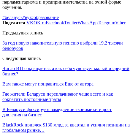
парламентаризма и предпринимательства на очной форме
обучения.
#беларусь
#вуз
#образование
Поделится
VK
OK.ru
Facebook
Twitter
WhatsApp
Telegram
Viber
Предыдущая запись
За год новую накопительную пенсию выбрали 19,2 тысячи
белорусов
Следующая запись
Число ИП сокращается: а как себя чувствует малый и средний
бизнес?
Вам также могут понравиться
Еще от автора
Где жители Беларуси переплачивают чаще всего и как
сократить постоянные траты
В Беларуси фиксируют замедление экономики и рост
давления на бизнес
BlackRock привлек $130 млрд за квартал и усилил позиции на
глобальном рынке…