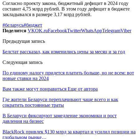
Согласно проекту закона, бюджетный дефицит в 2024 году
составит 4,75 млрд рублей. В этом году дефицит в бюджете
закладывался в размере 3,17 млрд рублей.
#беларусь
#бюджет
Поделится
VK
OK.ru
Facebook
Twitter
WhatsApp
Telegram
Viber
Предыдущая запись
Белстат рассказал, как изменились цены за месяц и за год
Следующая запись
По единому налогу придется платить больше, но не всем: вот
новые ставки на 2024
Вам также могут понравиться
Еще от автора
Где жители Беларуси переплачивают чаще всего и как
сократить постоянные траты
В Беларуси фиксируют замедление экономики и рост
давления на бизнес
BlackRock привлек $130 млрд за квартал и усилил позиции на
глобальном рынке…