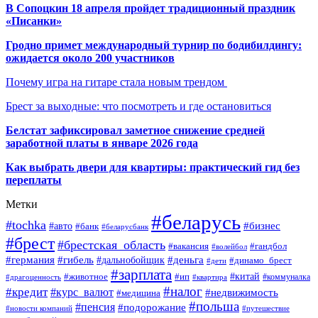
В Сопоцкин 18 апреля пройдет традиционный праздник
«Писанки»
Гродно примет международный турнир по бодибилдингу:
ожидается около 200 участников
Почему игра на гитаре стала новым трендом
Брест за выходные: что посмотреть и где остановиться
Белстат зафиксировал заметное снижение средней
заработной платы в январе 2026 года
Как выбрать двери для квартиры: практический гид без
переплаты
Метки
#беларусь
#tochka
#бизнес
#авто
#банк
#беларусбанк
#брест
#брестская_область
#гандбол
#вакансия
#волейбол
#германия
#деньга
#гибель
#дальнобойщик
#динамо_брест
#дети
#зарплата
#ип
#китай
#животное
#коммуналка
#драгоценность
#квартира
#налог
#кредит
#курс_валют
#недвижимость
#медицина
#польша
#пенсия
#подорожание
#новости компаний
#путешествие