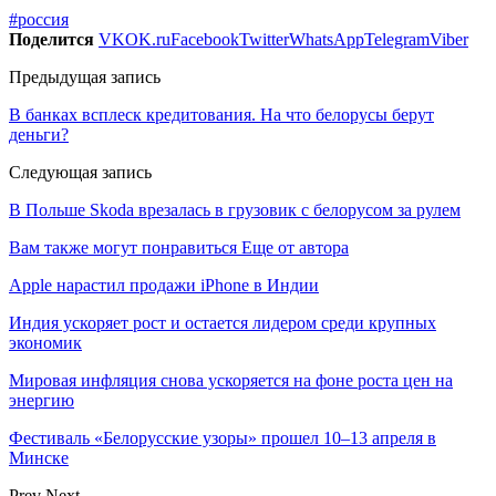
#россия
Поделится
VK
OK.ru
Facebook
Twitter
WhatsApp
Telegram
Viber
Предыдущая запись
В банках всплеск кредитования. На что белорусы берут
деньги?
Следующая запись
В Польше Skoda врезалась в грузовик с белорусом за рулем
Вам также могут понравиться
Еще от автора
Apple нарастил продажи iPhone в Индии
Индия ускоряет рост и остается лидером среди крупных
экономик
Мировая инфляция снова ускоряется на фоне роста цен на
энергию
Фестиваль «Белорусские узоры» прошел 10–13 апреля в
Минске
Prev
Next