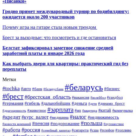
«Писанки»
Гродно примет международный турнир по бодибилдингу:
ожидается около 200 участников
Почему игра на гитаре стала новым трендом
Брест за выходные: что посмотреть и где остановиться
Белстат зафиксировал заметное снижение средней
заработной платы в январе 2026 года
Как выбрать двери для квартиры: практический гид без
переплаты
Метки
#беларусь
#tochka
#бизнес
#авто
#банк
#беларусбанк
#брест
#брестская_область
#гандбол
#вакансия
#волейбол
#германия
#деньга
#гибель
#дальнобойщик
#динамо_брест
#дети
#зарплата
#ип
#китай
#животное
#коммуналка
#драгоценность
#квартира
#налог
#кредит
#курс_валют
#недвижимость
#медицина
#польша
#пенсия
#подорожание
#новости компаний
#путешествие
#россия
#работа
#сигарета
#сша
#телефон
#топливо
#семейный_капитал
#футбол