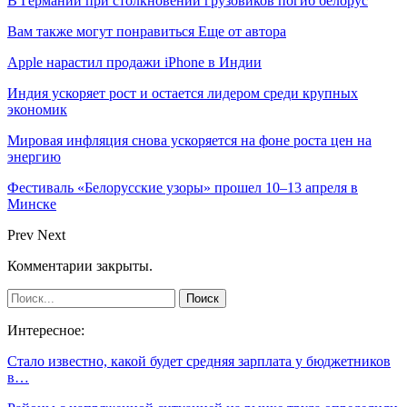
В Германии при столкновении грузовиков погиб белорус
Вам также могут понравиться
Еще от автора
Apple нарастил продажи iPhone в Индии
Индия ускоряет рост и остается лидером среди крупных
экономик
Мировая инфляция снова ускоряется на фоне роста цен на
энергию
Фестиваль «Белорусские узоры» прошел 10–13 апреля в
Минске
Prev
Next
Комментарии закрыты.
Интересное:
Стало известно, какой будет средняя зарплата у бюджетников
в…