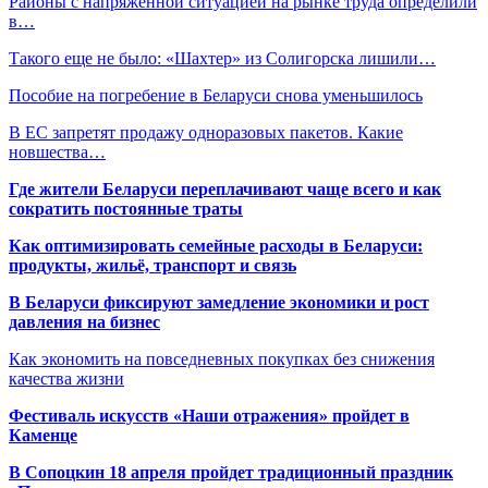
Районы с напряженной ситуацией на рынке труда определили
в…
Такого еще не было: «Шахтер» из Солигорска лишили…
Пособие на погребение в Беларуси снова уменьшилось
В ЕС запретят продажу одноразовых пакетов. Какие
новшества…
Где жители Беларуси переплачивают чаще всего и как
сократить постоянные траты
Как оптимизировать семейные расходы в Беларуси:
продукты, жильё, транспорт и связь
В Беларуси фиксируют замедление экономики и рост
давления на бизнес
Как экономить на повседневных покупках без снижения
качества жизни
Фестиваль искусств «Наши отражения» пройдет в
Каменце
В Сопоцкин 18 апреля пройдет традиционный праздник