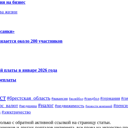
ия на бизнес
тва жизни
исанки»
идается около 200 участников
й платы в январе 2026 года
ереплаты
ст
#брестская_область
#германия
#ги
#гандбол
#вакансия
#волейбол
#налог
#пенси
рс_валют
#недвижимость
#медицина
#новости компаний
а
#электричество
олько с обратной активной ссылкой на страницу статьи.
чников и других порталов интернета, все права на авторство п