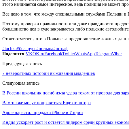
этого начинается самое интересное, ведь полиция не может пров
Все дело в том, что между специальными службами Польши и 
Поэтому проверка правильности или даже правдивости предос
большинство дел в суде закрывается либо польские автолюби
Стоит отметить, что в Польше за предоставление ложных данн
#tochka
#беларусь
#польша
#штраф
Поделится
VK
OK.ru
Facebook
Twitter
WhatsApp
Telegram
Viber
Предыдущая запись
7 невероятных историй выживания младенцев
Следующая запись
В России школьник погиб из-за удара током от провода для зар
Вам также могут понравиться
Еще от автора
Apple нарастил продажи iPhone в Индии
Индия ускоряет рост и остается лидером среди крупных эконо