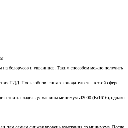
фы.
фы на белорусов и украинцев. Таким способом можно получить
ения ПДД. После обновления законодательства в этой сфере
дет стоить владельцу машины минимум zł2000 (Br1616), однако
инец, тем самым снижая уровень взыскания до минимума. После