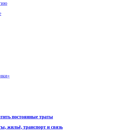
ргию
е
анки»
атить постоянные траты
ы, жильё, транспорт и связь