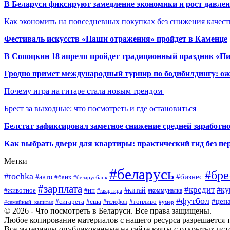
В Беларуси фиксируют замедление экономики и рост давлен
Как экономить на повседневных покупках без снижения качес
Фестиваль искусств «Наши отражения» пройдет в Каменце
В Сопоцкин 18 апреля пройдет традиционный праздник «П
Гродно примет международный турнир по бодибилдингу: ож
Почему игра на гитаре стала новым трендом
Брест за выходные: что посмотреть и где остановиться
Белстат зафиксировал заметное снижение средней заработно
Как выбрать двери для квартиры: практический гид без п
Метки
#беларусь
#бре
#tochka
#бизнес
#авто
#банк
#беларусбанк
#зарплата
#кредит
#ку
#ип
#китай
#животное
#коммуналка
#квартира
#футбол
#цен
#сигарета
#сша
#телефон
#топливо
#семейный_капитал
#умер
© 2026 - Что посмотреть в Беларуси. Все права защищены.
Любое копирование материалов с нашего ресурса разрешается т
Все материалы опубликованные на сайте взяты с открытых исто