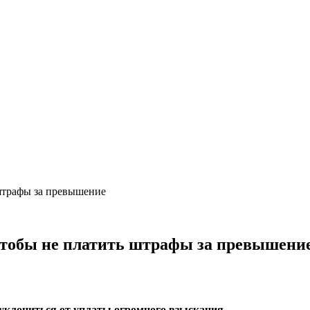
штрафы за превышение
чтобы не платить штрафы за превышени
уклониться от уплаты огромного взыскания.