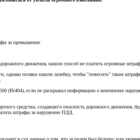
 дорожного движения, нашли способ не платить огромные штра
ти, однако поляки нашли лазейку, чтобы "повесить" такие штра
.
ł500 (Br404), если не раскрывал информацию о виновнике наруш
ртного средства, создавшего опасность дорожного движения, бу
латить штрафы за нарушение ПДД.
подают в суд данные о том, что за рулем был белорус или укра