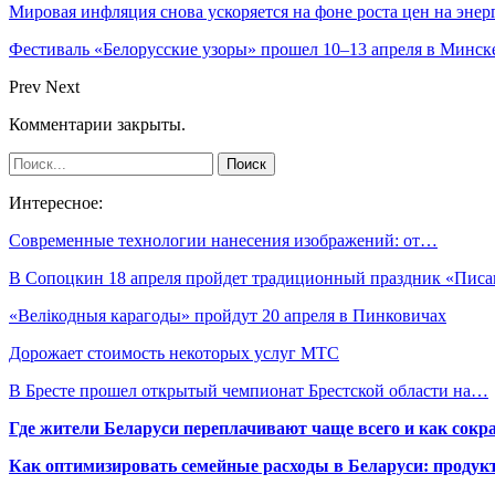
Мировая инфляция снова ускоряется на фоне роста цен на эне
Фестиваль «Белорусские узоры» прошел 10–13 апреля в Минск
Prev
Next
Комментарии закрыты.
Интересное:
Современные технологии нанесения изображений: от…
В Сопоцкин 18 апреля пройдет традиционный праздник «Пис
«Велікодныя карагоды» пройдут 20 апреля в Пинковичах
Дорожает стоимость некоторых услуг МТС
В Бресте прошел открытый чемпионат Брестской области на…
Где жители Беларуси переплачивают чаще всего и как сокр
Как оптимизировать семейные расходы в Беларуси: продукт