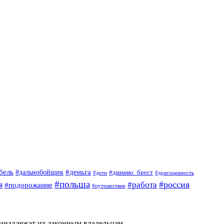
#деньга
бель
#дальнобойщик
#динамо_брест
#дети
#драгоценность
#польша
#россия
я
#работа
#подорожание
#путешествие
ринадлежат их законным владельцам.