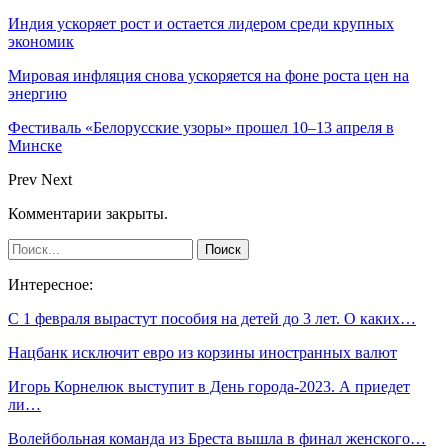
Индия ускоряет рост и остается лидером среди крупных
экономик
Мировая инфляция снова ускоряется на фоне роста цен на
энергию
Фестиваль «Белорусские узоры» прошел 10–13 апреля в
Минске
Prev
Next
Комментарии закрыты.
Интересное:
С 1 февраля вырастут пособия на детей до 3 лет. О каких…
Нацбанк исключит евро из корзины иностранных валют
Игорь Корнелюк выступит в День города-2023. А приедет
ли…
Волейбольная команда из Бреста вышла в финал женского…