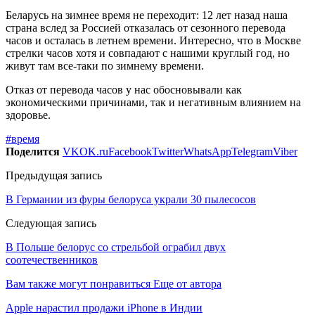
Беларусь на зимнее время не переходит: 12 лет назад наша
страна вслед за Россией отказалась от сезонного перевода
часов и осталась в летнем времени. Интересно, что в Москве
стрелки часов хотя и совпадают с нашими круглый год, но
живут там все-таки по зимнему времени.
Отказ от перевода часов у нас обосновывали как
экономическими причинами, так и негативным влиянием на
здоровье.
#время
Поделится
VK
OK.ru
Facebook
Twitter
WhatsApp
Telegram
Viber
Предыдущая запись
В Германии из фуры белоруса украли 30 пылесосов
Следующая запись
В Польше белорус со стрельбой ограбил двух
соотечественников
Вам также могут понравиться
Еще от автора
Apple нарастил продажи iPhone в Индии