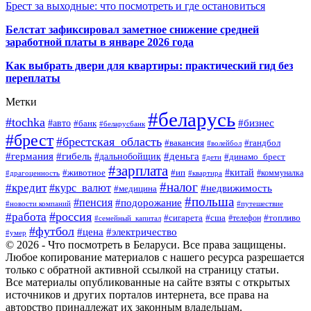
Брест за выходные: что посмотреть и где остановиться
Белстат зафиксировал заметное снижение средней
заработной платы в январе 2026 года
Как выбрать двери для квартиры: практический гид без
переплаты
Метки
#беларусь
#tochka
#бизнес
#авто
#банк
#беларусбанк
#брест
#брестская_область
#гандбол
#вакансия
#волейбол
#германия
#деньга
#гибель
#дальнобойщик
#динамо_брест
#дети
#зарплата
#ип
#китай
#животное
#коммуналка
#драгоценность
#квартира
#налог
#кредит
#курс_валют
#недвижимость
#медицина
#польша
#пенсия
#подорожание
#новости компаний
#путешествие
#россия
#работа
#сигарета
#сша
#телефон
#топливо
#семейный_капитал
#футбол
#цена
#электричество
#умер
© 2026 - Что посмотреть в Беларуси. Все права защищены.
Любое копирование материалов с нашего ресурса разрешается
только с обратной активной ссылкой на страницу статьи.
Все материалы опубликованные на сайте взяты с открытых
источников и других порталов интернета, все права на
авторство принадлежат их законным владельцам.