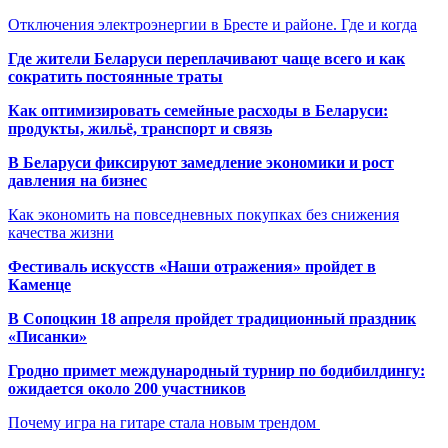
Отключения электроэнергии в Бресте и районе. Где и когда
Где жители Беларуси переплачивают чаще всего и как
сократить постоянные траты
Как оптимизировать семейные расходы в Беларуси:
продукты, жильё, транспорт и связь
В Беларуси фиксируют замедление экономики и рост
давления на бизнес
Как экономить на повседневных покупках без снижения
качества жизни
Фестиваль искусств «Наши отражения» пройдет в
Каменце
В Сопоцкин 18 апреля пройдет традиционный праздник
«Писанки»
Гродно примет международный турнир по бодибилдингу:
ожидается около 200 участников
Почему игра на гитаре стала новым трендом