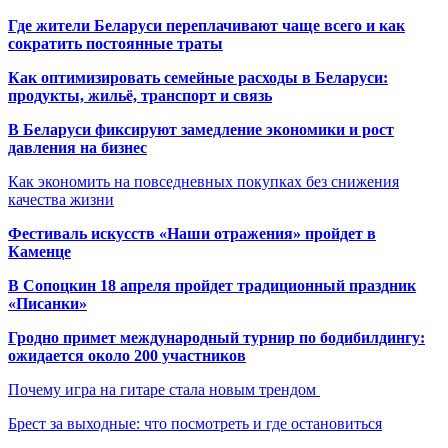
Где жители Беларуси переплачивают чаще всего и как
сократить постоянные траты
Как оптимизировать семейные расходы в Беларуси:
продукты, жильё, транспорт и связь
В Беларуси фиксируют замедление экономики и рост
давления на бизнес
Как экономить на повседневных покупках без снижения
качества жизни
Фестиваль искусств «Наши отражения» пройдет в
Каменце
В Сопоцкин 18 апреля пройдет традиционный праздник
«Писанки»
Гродно примет международный турнир по бодибилдингу:
ожидается около 200 участников
Почему игра на гитаре стала новым трендом
Брест за выходные: что посмотреть и где остановиться