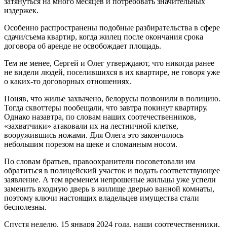
затянуться на много месяцев и потребовать значительных
издержек.
Особенно распространены подобные разбирательства в сфере
сдачи/съема квартир, когда жилец после окончания срока
договора об аренде не освобождает площадь.
Тем не менее, Сергей и Олег утверждают, что никогда ранее
не видели людей, поселившихся в их квартире, не говоря уже
о каких-то договорных отношениях.
Поняв, что жилье захвачено, белорусы позвонили в полицию.
Тогда сквоттеры пообещали, что завтра покинут квартиру.
Однако назавтра, по словам наших соотечественников,
«захватчики» атаковали их на лестничной клетке,
вооружившись ножами. Для Олега это закончилось
небольшим порезом на щеке и сломанным носом.
По словам братьев, правоохранители посоветовали им
обратиться в полицейский участок и подать соответствующее
заявление. А тем временем непрошеные жильцы уже успели
заменить входную дверь в жилище дверью ванной комнаты,
поэтому ключи настоящих владельцев имущества стали
бесполезны.
Спустя неделю, 15 января 2024 года, наши соотечественники,