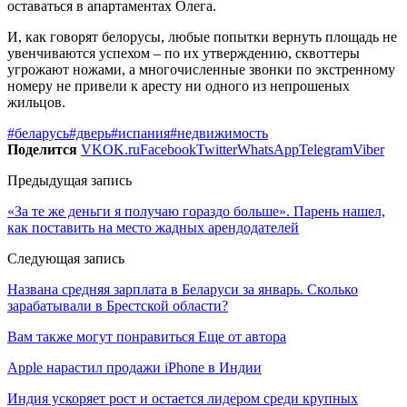
оставаться в апартаментах Олега.
И, как говорят белорусы, любые попытки вернуть площадь не
увенчиваются успехом – по их утверждению, сквоттеры
угрожают ножами, а многочисленные звонки по экстренному
номеру не привели к аресту ни одного из непрошеных
жильцов.
#беларусь
#дверь
#испания
#недвижимость
Поделится
VK
OK.ru
Facebook
Twitter
WhatsApp
Telegram
Viber
Предыдущая запись
«За те же деньги я получаю гораздо больше». Парень нашел,
как поставить на место жадных арендодателей
Следующая запись
Названа средняя зарплата в Беларуси за январь. Сколько
зарабатывали в Брестской области?
Вам также могут понравиться
Еще от автора
Apple нарастил продажи iPhone в Индии
Индия ускоряет рост и остается лидером среди крупных