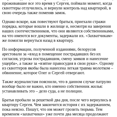
проживавшие все это время у Сергея, поймали момент, когда
сквоттеры отлучились, и вернули контроль над квартирой, в
свою очередь также поменяв замок.
Однако вскоре, как повествуют браться, приехали стражи
порядка, которые вошли в жилище и, несмотря на заверения
наших соотечественников, что они являются собственниками,
на что имеются все документы, задержали их. «Захватчикам»
же помогли вернуться назад в квартиру.
По информации, полученной изданиями, белорусов
арестовали за «вход в помещение пострадавших без их
согласия, угрозы пострадавшим, смену замков и нанесение
ущерба», а также за «взятие правосудия в свои руки». Одному
из сквоттеров якобы была нанесена легкая травма молотком –
обвинение, которое Олег и Сергей отвергают.
Также журналистам пояснили, что в данном случае патрулю
вообще было не важно, кто именно собственник жилья:
устанавливать это – дело суда, а не полиции.
Братья пробыли за решеткой два дня, после чего вернулись в
квартиру Сергея. Чем закончится история с их задержанием,
пока неясно. Пишут, что им может грозить тюрьма. Тем
временем «захватчики» уже почти два месяца продолжают