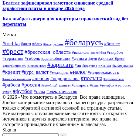
Белстат зафиксировал заметное снижение средней
заработной платы в январе 2026 года
Как выбрать двери для квартиры: практический гид без
переплаты
Метки
#беларусь
#tochka
#бизнес
#авто
#банк
#беларусбанк
#брест
#брестская_область
#гандбол
#вакансия
#волейбол
#германия
#деньга
#гибель
#дальнобойщик
#динамо_брест
#дети
#зарплата
#ип
#китай
#животное
#коммуналка
#драгоценность
#квартира
#налог
#кредит
#курс_валют
#недвижимость
#медицина
#польша
#пенсия
#подорожание
#новости компаний
#путешествие
#россия
#работа
#сигарета
#сша
#телефон
#топливо
#семейный_капитал
#футбол
#цена
#электричество
#умер
© 2026 - Что посмотреть в Беларуси. Все права защищены.
Любое копирование материалов с нашего ресурса разрешается
только с обратной активной ссылкой на страницу статьи.
Все материалы опубликованные на сайте взяты с открытых
источников и других порталов интернета, все права на
авторство принадлежат их законным владельцам.
Sign in