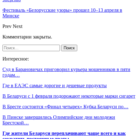
Фестиваль «Белорусские узоры» прошел 10–13 апреля в
Минске
Prev
Next
Комментарии закрыты.
Интересное:
Суд в Барановичах приговорил курьера мошенников в пяти
годам…
Где в ЕАЭС самые дорогие и дешевые продукты
В Беларуси с 1 февраля подорожают некоторые марки сигарет
В Бресте состоится «Финал четырех» Кубка Беларуси по…
В Пинске завершились Олимпийские дни молодежи
Брестской…
Где жители Беларуси переплачивают чаще всего и как
сократить постоянные траты