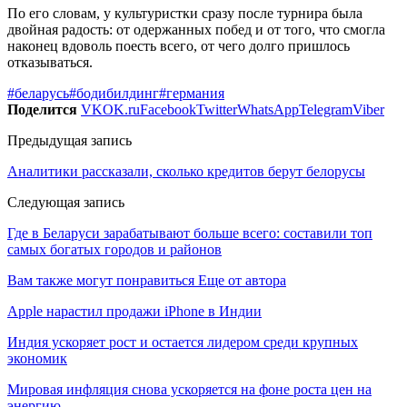
По его словам, у культуристки сразу после турнира была
двойная радость: от одержанных побед и от того, что смогла
наконец вдоволь поесть всего, от чего долго пришлось
отказываться.
#беларусь
#бодибилдинг
#германия
Поделится
VK
OK.ru
Facebook
Twitter
WhatsApp
Telegram
Viber
Предыдущая запись
Аналитики рассказали, сколько кредитов берут белорусы
Следующая запись
Где в Беларуси зарабатывают больше всего: составили топ
самых богатых городов и районов
Вам также могут понравиться
Еще от автора
Apple нарастил продажи iPhone в Индии
Индия ускоряет рост и остается лидером среди крупных
экономик
Мировая инфляция снова ускоряется на фоне роста цен на
энергию