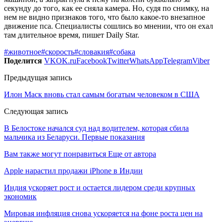
секунду до того, как ее сняла камера. Но, судя по снимку, на
нем не видно признаков того, что было какое-то внезапное
движение пса. Специалисты сошлись во мнении, что он ехал
там длительное время, пишет Daily Star.
#животное
#скорость
#словакия
#собака
Поделится
VK
OK.ru
Facebook
Twitter
WhatsApp
Telegram
Viber
Предыдущая запись
Илон Маск вновь стал самым богатым человеком в США
Следующая запись
В Белостоке начался суд над водителем, которая сбила
мальчика из Беларуси. Первые показания
Вам также могут понравиться
Еще от автора
Apple нарастил продажи iPhone в Индии
Индия ускоряет рост и остается лидером среди крупных
экономик
Мировая инфляция снова ускоряется на фоне роста цен на