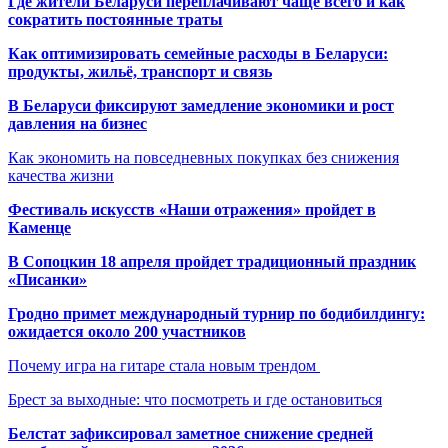
Где жители Беларуси переплачивают чаще всего и как
сократить постоянные траты
Как оптимизировать семейные расходы в Беларуси:
продукты, жильё, транспорт и связь
В Беларуси фиксируют замедление экономики и рост
давления на бизнес
Как экономить на повседневных покупках без снижения
качества жизни
Фестиваль искусств «Наши отражения» пройдет в
Каменце
В Сопоцкин 18 апреля пройдет традиционный праздник
«Писанки»
Гродно примет международный турнир по бодибилдингу:
ожидается около 200 участников
Почему игра на гитаре стала новым трендом
Брест за выходные: что посмотреть и где остановиться
Белстат зафиксировал заметное снижение средней