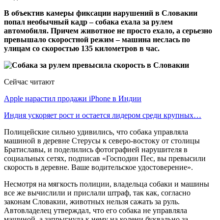
В объектив камеры фиксации нарушений в Словакии
попал необычный кадр – собака ехала за рулем
автомобиля. Причем животное не просто ехало, а серьезно
превышало скоростной режим – машина неслась по
улицам со скоростью 135 километров в час.
Сейчас читают
Apple нарастил продажи iPhone в Индии
Индия ускоряет рост и остается лидером среди крупных…
Полицейские сильно удивились, что собака управляла
машиной в деревне Стерусы к северо-востоку от столицы
Братиславы, и поделились фотографией нарушителя в
социальных сетях, подписав «Господин Пес, вы превысили
скорость в деревне. Ваше водительское удостоверение».
Несмотря на мягкость полиции, владельца собаки и машины
все же вычислили и прислали штраф, так как, согласно
законам Словакии, животных нельзя сажать за руль.
Автовладелец утверждал, что его собака не управляла
машиной, а запрыгнула к нему на колени буквально за