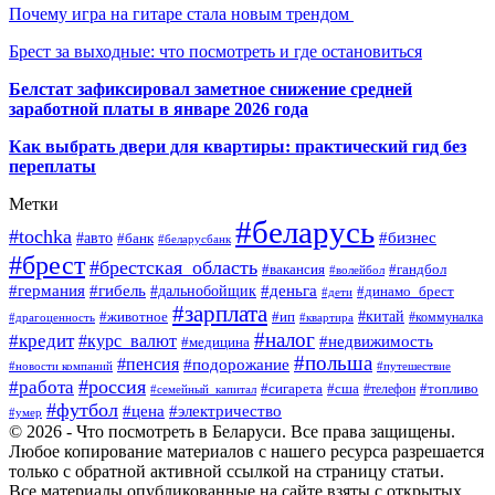
Почему игра на гитаре стала новым трендом
Брест за выходные: что посмотреть и где остановиться
Белстат зафиксировал заметное снижение средней
заработной платы в январе 2026 года
Как выбрать двери для квартиры: практический гид без
переплаты
Метки
#беларусь
#tochka
#бизнес
#авто
#банк
#беларусбанк
#брест
#брестская_область
#гандбол
#вакансия
#волейбол
#германия
#деньга
#гибель
#дальнобойщик
#динамо_брест
#дети
#зарплата
#ип
#китай
#животное
#коммуналка
#драгоценность
#квартира
#налог
#кредит
#курс_валют
#недвижимость
#медицина
#польша
#пенсия
#подорожание
#новости компаний
#путешествие
#россия
#работа
#сигарета
#сша
#телефон
#топливо
#семейный_капитал
#футбол
#цена
#электричество
#умер
© 2026 - Что посмотреть в Беларуси. Все права защищены.
Любое копирование материалов с нашего ресурса разрешается
только с обратной активной ссылкой на страницу статьи.
Все материалы опубликованные на сайте взяты с открытых