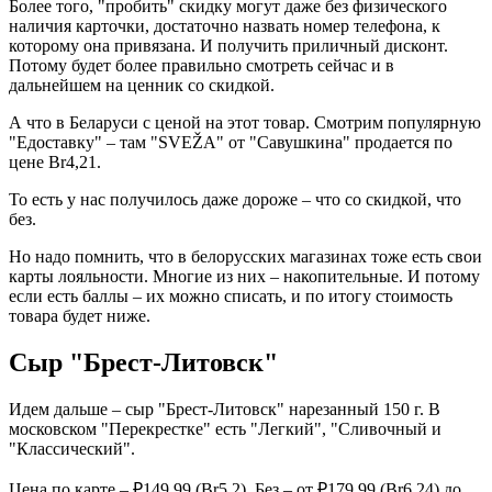
Более того, "пробить" скидку могут даже без физического
наличия карточки, достаточно назвать номер телефона, к
которому она привязана. И получить приличный дисконт.
Потому будет более правильно смотреть сейчас и в
дальнейшем на ценник со скидкой.
А что в Беларуси с ценой на этот товар. Смотрим популярную
"Едоставку" – там "SVEŽA" от "Савушкина" продается по
цене Br4,21.
То есть у нас получилось даже дороже – что со скидкой, что
без.
Но надо помнить, что в белорусских магазинах тоже есть свои
карты лояльности. Многие из них – накопительные. И потому
если есть баллы – их можно списать, и по итогу стоимость
товара будет ниже.
Сыр "Брест-Литовск"
Идем дальше – сыр "Брест-Литовск" нарезанный 150 г. В
московском "Перекрестке" есть "Легкий", "Сливочный и
"Классический".
Цена по карте – ₽149,99 (Br5,2). Без – от ₽179,99 (Br6,24) до