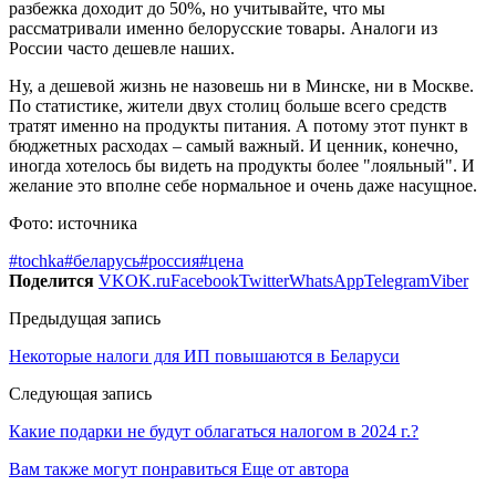
разбежка доходит до 50%, но учитывайте, что мы
рассматривали именно белорусские товары. Аналоги из
России часто дешевле наших.
Ну, а дешевой жизнь не назовешь ни в Минске, ни в Москве.
По статистике, жители двух столиц больше всего средств
тратят именно на продукты питания. А потому этот пункт в
бюджетных расходах – самый важный. И ценник, конечно,
иногда хотелось бы видеть на продукты более "лояльный". И
желание это вполне себе нормальное и очень даже насущное.
Фото: источника
#tochka
#беларусь
#россия
#цена
Поделится
VK
OK.ru
Facebook
Twitter
WhatsApp
Telegram
Viber
Предыдущая запись
Некоторые налоги для ИП повышаются в Беларуси
Следующая запись
Какие подарки не будут облагаться налогом в 2024 г.?
Вам также могут понравиться
Еще от автора