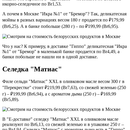
икорно-селедочное по Br1,53.
А почем в Москве "Икра №1" от "Бремор"? Так, деликатесная
мойвы в разных вариациях весом 180 г продается по ₽179,99
(Br6,25). А в банке побольше (280 г) – по ₽199,99 (Br6,95).
Что у нас? К примеру, в доставке "Гиппо" деликатесная "Икра
№1" от "Бремор" в маленькой банке продается по Br4,49, а
банки побольше не нашли ни в одной доставке.
Селедка "Матиас"
Филе сельди "Матиас" XXL в оливковом масле весом 300 г в
"Перекрестке" стоит ₽219,99 (Br7,63), со свежей зеленью (250
г) – ₽199,99 (Br6,94), а с ароматом дыма (250 г) – ₽169,99
(Br5,89).
В "Е-доставке" селедку "Матиас" XXL в оливковом масле
реализуют по Br6,13, со свежей зеленью и в упаковке 250 г –
по Br4,94. Селедка "Матиас" с ароматом дыма есть в "Гиппо"