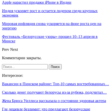
Apple нарастил продажи iPhone в Индии
Индия ускоряет рост и остается лидером среди крупных
экономик
Мировая инфляция снова ускоряется на фоне роста цен на
энергию
Фестиваль «Белорусские узоры» прошел 10–13 апреля в
Минске
Prev
Next
Комментарии закрыты.
Интересное:
Вакансии в Пинском районе: Топ-10 самых востребованных…
Сколько денег получают белорусы из-за рубежа, подсчитал…
Жена Брюса Уиллиса рассказала о состоянии здоровья актера
Где дешевле безлимит: что предлагают белорусские