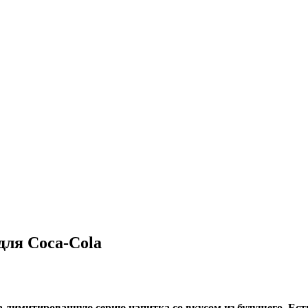
для Coca-Cola
 лимитированную серию напитка со вкусом из будущего. Есть