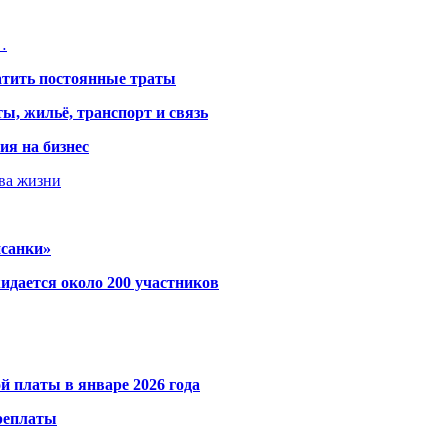
…
атить постоянные траты
ы, жильё, транспорт и связь
ия на бизнес
тва жизни
исанки»
идается около 200 участников
й платы в январе 2026 года
ереплаты