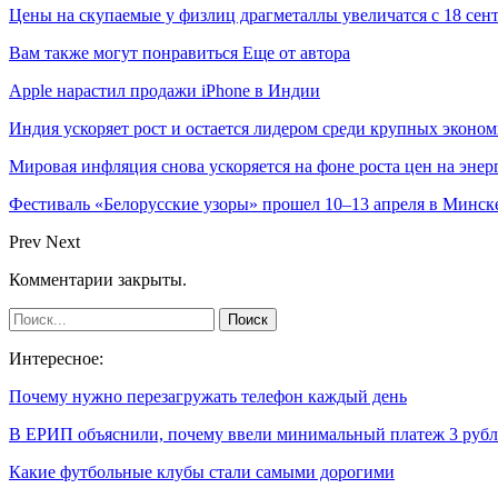
Цены на скупаемые у физлиц драгметаллы увеличатся с 18 сен
Вам также могут понравиться
Еще от автора
Apple нарастил продажи iPhone в Индии
Индия ускоряет рост и остается лидером среди крупных эконо
Мировая инфляция снова ускоряется на фоне роста цен на эне
Фестиваль «Белорусские узоры» прошел 10–13 апреля в Минск
Prev
Next
Комментарии закрыты.
Интересное:
Почему нужно перезагружать телефон каждый день
В ЕРИП объяснили, почему ввели минимальный платеж 3 рубл
Какие футбольные клубы стали самыми дорогими