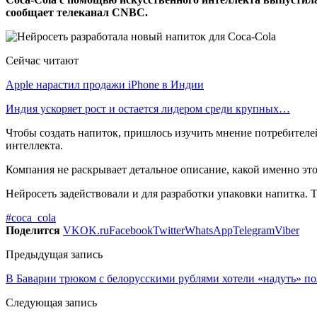
сообщает телеканал CNBC.
Сейчас читают
Apple нарастил продажи iPhone в Индии
Индия ускоряет рост и остается лидером среди крупных…
Чтобы создать напиток, пришлось изучить мнение потребителе
интеллекта.
Компания не раскрывает детальное описание, какой именно это
Нейросеть задействовали и для разработки упаковки напитка. 
#coca_cola
Поделится
VK
OK.ru
Facebook
Twitter
WhatsApp
Telegram
Viber
Предыдущая запись
В Баварии трюком с белорусскими рублями хотели «надуть» п
Следующая запись