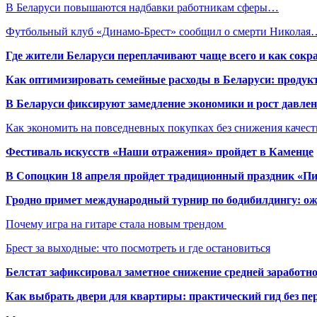
В Беларуси повышаются надбавки работникам сферы…
Футбольный клуб «Динамо-Брест» сообщил о смерти Николая
Где жители Беларуси переплачивают чаще всего и как сокр
Как оптимизировать семейные расходы в Беларуси: продукт
В Беларуси фиксируют замедление экономики и рост давлен
Как экономить на повседневных покупках без снижения качес
Фестиваль искусств «Наши отражения» пройдет в Каменце
В Сопоцкин 18 апреля пройдет традиционный праздник «П
Гродно примет международный турнир по бодибилдингу: ож
Почему игра на гитаре стала новым трендом
Брест за выходные: что посмотреть и где остановиться
Белстат зафиксировал заметное снижение средней заработно
Как выбрать двери для квартиры: практический гид без п