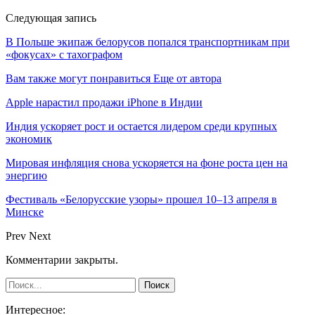
Следующая запись
В Польше экипаж белорусов попался транспортникам при
«фокусах» с тахографом
Вам также могут понравиться
Еще от автора
Apple нарастил продажи iPhone в Индии
Индия ускоряет рост и остается лидером среди крупных
экономик
Мировая инфляция снова ускоряется на фоне роста цен на
энергию
Фестиваль «Белорусские узоры» прошел 10–13 апреля в
Минске
Prev
Next
Комментарии закрыты.
Интересное: