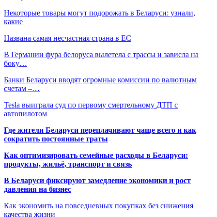
Некоторые товары могут подорожать в Беларуси: узнали,
какие
Названа самая несчастная страна в ЕС
В Германии фура белоруса вылетела с трассы и зависла на
боку…
Банки Беларуси вводят огромные комиссии по валютным
счетам –…
Tesla выиграла суд по первому смертельному ДТП с
автопилотом
Где жители Беларуси переплачивают чаще всего и как
сократить постоянные траты
Как оптимизировать семейные расходы в Беларуси:
продукты, жильё, транспорт и связь
В Беларуси фиксируют замедление экономики и рост
давления на бизнес
Как экономить на повседневных покупках без снижения
качества жизни