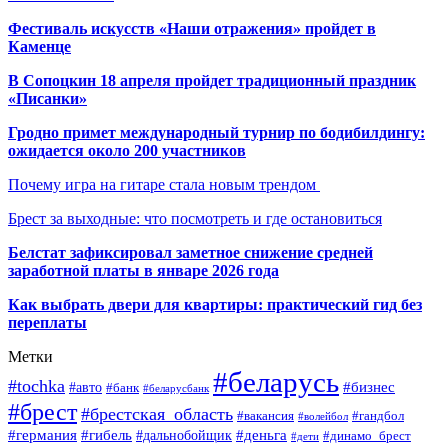
Фестиваль искусств «Наши отражения» пройдет в
Каменце
В Сопоцкин 18 апреля пройдет традиционный праздник
«Писанки»
Гродно примет международный турнир по бодибилдингу:
ожидается около 200 участников
Почему игра на гитаре стала новым трендом
Брест за выходные: что посмотреть и где остановиться
Белстат зафиксировал заметное снижение средней
заработной платы в январе 2026 года
Как выбрать двери для квартиры: практический гид без
переплаты
Метки
#беларусь
#tochka
#бизнес
#авто
#банк
#беларусбанк
#брест
#брестская_область
#гандбол
#вакансия
#волейбол
#германия
#деньга
#гибель
#дальнобойщик
#динамо_брест
#дети