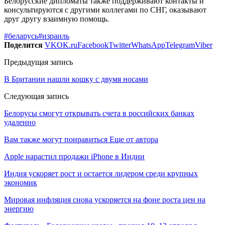
Белорусские дипломаты также поддерживают контакты и
консультируются с другими коллегами по СНГ, оказывают
друг другу взаимную помощь.
#беларусь
#израиль
Поделится
VK
OK.ru
Facebook
Twitter
WhatsApp
Telegram
Viber
Предыдущая запись
В Британии нашли кошку с двумя носами
Следующая запись
Белорусы смогут открывать счета в российских банках
удаленно
Вам также могут понравиться
Еще от автора
Apple нарастил продажи iPhone в Индии
Индия ускоряет рост и остается лидером среди крупных
экономик
Мировая инфляция снова ускоряется на фоне роста цен на
энергию