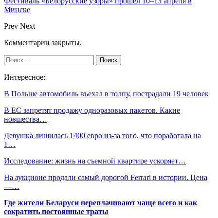
Фестиваль «Белорусские узоры» прошел 10–13 апреля в
Минске
Prev
Next
Комментарии закрыты.
Интересное:
В Польше автомобиль въехал в толпу, пострадали 19 человек
В ЕС запретят продажу одноразовых пакетов. Какие
новшества…
Девушка лишилась 1400 евро из-за того, что поработала на
1…
Исследование: жизнь на съемной квартире ускоряет…
На аукционе продали самый дорогой Ferrari в истории. Цена
―…
Где жители Беларуси переплачивают чаще всего и как
сократить постоянные траты