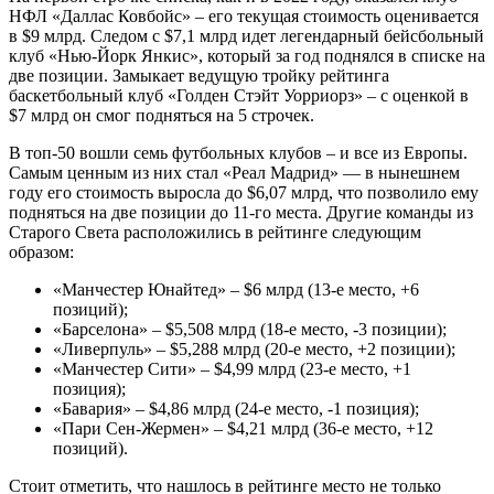
НФЛ «Даллас Ковбойс» – его текущая стоимость оценивается
в $9 млрд. Следом с $7,1 млрд идет легендарный бейсбольный
клуб «Нью-Йорк Янкис», который за год поднялся в списке на
две позиции. Замыкает ведущую тройку рейтинга
баскетбольный клуб «Голден Стэйт Уорриорз» – с оценкой в
$7 млрд он смог подняться на 5 строчек.
В топ-50 вошли семь футбольных клубов – и все из Европы.
Самым ценным из них стал «Реал Мадрид» — в нынешнем
году его стоимость выросла до $6,07 млрд, что позволило ему
подняться на две позиции до 11-го места. Другие команды из
Старого Света расположились в рейтинге следующим
образом:
«Манчестер Юнайтед» – $6 млрд (13-е место, +6
позиций);
«Барселона» – $5,508 млрд (18-е место, -3 позиции);
«Ливерпуль» – $5,288 млрд (20-е место, +2 позиции);
«Манчестер Сити» – $4,99 млрд (23-е место, +1
позиция);
«Бавария» – $4,86 млрд (24-е место, -1 позиция);
«Пари Сен-Жермен» – $4,21 млрд (36-е место, +12
позиций).
Стоит отметить, что нашлось в рейтинге место не только