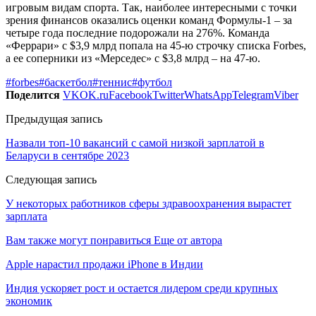
игровым видам спорта. Так, наиболее интересными с точки
зрения финансов оказались оценки команд Формулы-1 – за
четыре года последние подорожали на 276%. Команда
«Феррари» с $3,9 млрд попала на 45-ю строчку списка Forbes,
а ее соперники из «Мерседес» с $3,8 млрд – на 47-ю.
#forbes
#баскетбол
#теннис
#футбол
Поделится
VK
OK.ru
Facebook
Twitter
WhatsApp
Telegram
Viber
Предыдущая запись
Назвали топ-10 вакансий с самой низкой зарплатой в
Беларуси в сентябре 2023
Следующая запись
У некоторых работников сферы здравоохранения вырастет
зарплата
Вам также могут понравиться
Еще от автора
Apple нарастил продажи iPhone в Индии
Индия ускоряет рост и остается лидером среди крупных
экономик