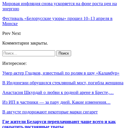
Мировая инфляция снова ускоряется на фоне роста цен на
энергию
Фестиваль «Белорусские узоры» прошел 10–13 апреля в
Минске
Prev
Next
Комментарии закрыты.
Интересное:
Умер актер Гладков, известный по ролям в шоу «Каламбур»
В Индонезии обрушился стеклянный мост, погибла женщина
Анастасия Шкурдай о любви к родной арене в Бресте,…
Из ИП в частники — за пару дней. Какие изменения…
В августе подорожают некоторые марки сигарет
Где жители Беларуси переплачивают чаще всего и как
сократить постоянные траты