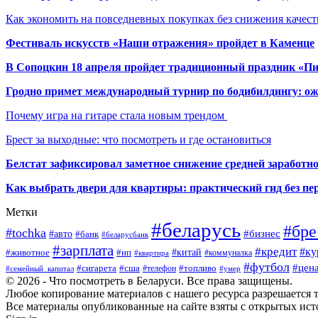
Как экономить на повседневных покупках без снижения качес
Фестиваль искусств «Наши отражения» пройдет в Каменце
В Сопоцкин 18 апреля пройдет традиционный праздник «П
Гродно примет международный турнир по бодибилдингу: ож
Почему игра на гитаре стала новым трендом
Брест за выходные: что посмотреть и где остановиться
Белстат зафиксировал заметное снижение средней заработно
Как выбрать двери для квартиры: практический гид без п
Метки
#беларусь
#бре
#tochka
#бизнес
#авто
#банк
#беларусбанк
#зарплата
#кредит
#ку
#ип
#китай
#животное
#коммуналка
#квартира
#футбол
#цен
#сигарета
#сша
#телефон
#топливо
#семейный_капитал
#умер
© 2026 - Что посмотреть в Беларуси. Все права защищены.
Любое копирование материалов с нашего ресурса разрешается т
Все материалы опубликованные на сайте взяты с открытых исто