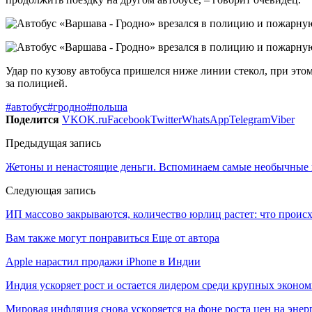
Удар по кузову автобуса пришелся ниже линии стекол, при эт
за полицией.
#автобус
#гродно
#польша
Поделится
VK
OK.ru
Facebook
Twitter
WhatsApp
Telegram
Viber
Предыдущая запись
Жетоны и ненастоящие деньги. Вспоминаем самые необычные 
Следующая запись
ИП массово закрываются, количество юрлиц растет: что проис
Вам также могут понравиться
Еще от автора
Apple нарастил продажи iPhone в Индии
Индия ускоряет рост и остается лидером среди крупных эконо
Мировая инфляция снова ускоряется на фоне роста цен на эне