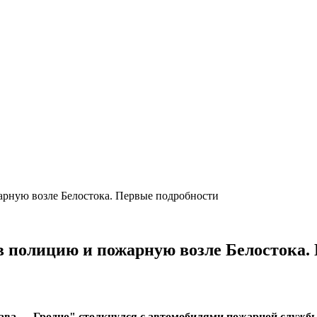
арную возле Белостока. Первые подробности
в полицию и пожарную возле Белостока.
ршава — Гродно" столкнулся с автомобилями пожарной службы