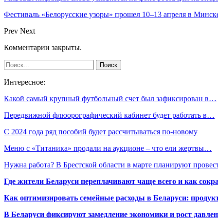
Фестиваль «Белорусские узоры» прошел 10–13 апреля в Минск
Prev
Next
Комментарии закрыты.
Интересное:
Какой самый крупный футбольный счет был зафиксирован в…
Передвижной флюорографический кабинет будет работать в…
С 2024 года ряд пособий будет рассчитываться по-новому
Меню с «Титаника» продали на аукционе – что ели жертвы…
Нужна работа? В Брестской области в марте планируют прове
Где жители Беларуси переплачивают чаще всего и как сокр
Как оптимизировать семейные расходы в Беларуси: продукт
В Беларуси фиксируют замедление экономики и рост давлен