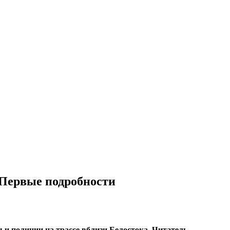
 Первые подробности
 и полиции на трассе вблизи Белостока. Читатель