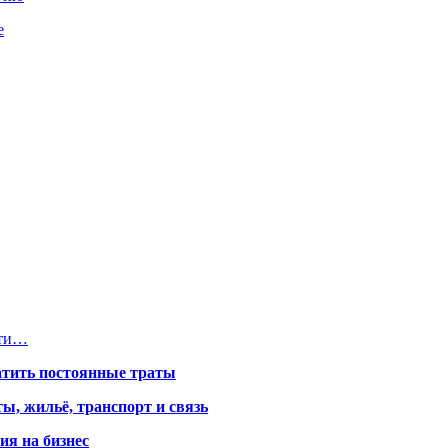
е
сти…
атить постоянные траты
ы, жильё, транспорт и связь
ия на бизнес