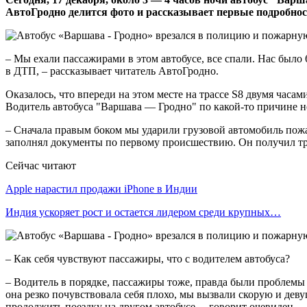
АвтоГродно делится фото и рассказывает первые подробнос
– Мы ехали пассажирами в этом автобусе, все спали. Нас было 
в ДТП, – рассказывает читатель АвтоГродно.
Оказалось, что впереди на этом месте на трассе S8 двумя час
Водитель автобуса "Варшава — Гродно" по какой-то причине н
– Сначала правым боком мы ударили грузовой автомобиль пожа
заполнял документы по первому происшествию. Он получил тра
Сейчас читают
Apple нарастил продажи iPhone в Индии
Индия ускоряет рост и остается лидером среди крупных…
– Как себя чувствуют пассажиры, что с водителем автобуса?
– Водитель в порядке, пассажиры тоже, правда были проблемы 
она резко почувствовала себя плохо, мы вызвали скорую и деву
продолжить поездку на другом автобусе, – говорит очевидец.