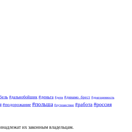
#деньга
бель
#дальнобойщик
#динамо_брест
#дети
#драгоценность
#польша
#россия
я
#работа
#подорожание
#путешествие
ринадлежат их законным владельцам.