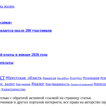
тва жизни
исанки»
идается около 200 участников
й платы в январе 2026 года
ереплаты
ст
#брестская_область
#германия
#ги
#гандбол
#вакансия
#волейбол
#налог
#пенси
рс_валют
#недвижимость
#медицина
#новости компаний
а
#электричество
олько с обратной активной ссылкой на страницу статьи.
чников и других порталов интернета, все права на авторство п