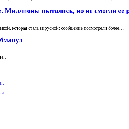
ве. Миллионы пытались, но не смогли ее
мкой, которая стала вирусной: сообщение посмотрели более…
обманул
. И…
не…
они…
сь…