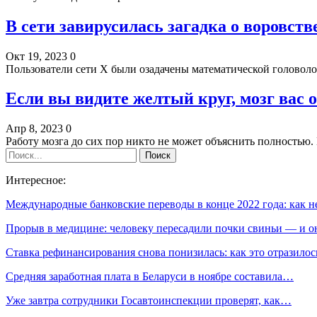
В сети завирусилась загадка о воровст
Окт 19, 2023
0
Пользователи сети Х были озадачены математической головоло
Если вы видите желтый круг, мозг вас 
Апр 8, 2023
0
Работу мозга до сих пор никто не может объяснить полностью
Интересное:
Международные банковские переводы в конце 2022 года: как 
Прорыв в медицине: человеку пересадили почки свиньи — и 
Ставка рефинансирования снова понизилась: как это отразило
Средняя заработная плата в Беларуси в ноябре составила…
Уже завтра сотрудники Госавтоинспекции проверят, как…