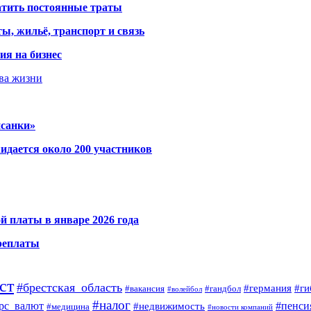
атить постоянные траты
ы, жильё, транспорт и связь
ия на бизнес
тва жизни
исанки»
идается около 200 участников
й платы в январе 2026 года
ереплаты
ст
#брестская_область
#германия
#ги
#гандбол
#вакансия
#волейбол
#налог
#пенси
рс_валют
#недвижимость
#медицина
#новости компаний