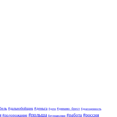
#деньга
бель
#дальнобойщик
#динамо_брест
#дети
#драгоценность
#польша
#россия
я
#работа
#подорожание
#путешествие