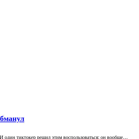
обманул
. И один тиктокер решил этим воспользоваться: он вообще…