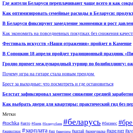
Где жители Беларуси переплачивают чаще всего и как сокр
Как оптимизировать семейные расходы в Беларуси: продукт
В Беларуси фиксируют замедление экономики и рост давлен
Как экономить на повседневных покупках без снижения качес
Фестиваль искусств «Наши отражения» пройдет в Каменце
В Сопоцкин 18 апреля пройдет традиционный праздник «П
Гродно примет международный турнир по бодибилдингу: ож
Почему игра на гитаре стала новым трендом
Брест за выходные: что посмотреть и где остановиться
Белстат зафиксировал заметное снижение средней заработно
Как выбрать двери для квартиры: практический гид без п
Метки
#беларусь
#бре
#tochka
#бизнес
#авто
#банк
#беларусбанк
#зарплата
#кредит
#ку
#ип
#китай
#животное
#коммуналка
#квартира