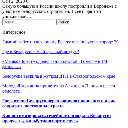
Сен 2, 2023
0
Самую большую в России школу построили в Воронеже с
участием белорусских строителей. 1 сентября этот
уникальный…
Интересное:
Зимний забег по вечернему Бресту организуют в городе 20…
Где в Беларуси самый грязный воздух?
«Мешков Брест» одолел гандболистов «Гомеля» в 1/4
финала…
Белоруска выжила в жутком ДТП в Ставропольском крае
Молодой мужчина прилетел из Алжира в Париж в шасси
самолета
Где жители Беларуси переплачивают чаще всего и как
сократить постоянные траты
Как оптимизировать семейные расходы в Беларуси:
продукты, жильё, транспорт и связь