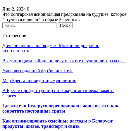
Янв 2, 2024
0
Что болгарская ясновидящая предсказала на будущее, которое
"стучится в двери" в образе Зеленого…
Интересное:
Дочь не прошла на бюджет. Можно ли досрочно
использовать…
В Лунинецком районе по делу о взятке осудили ветврача и…
Умер легендарный футболист Пеле
Мэр Бреста проведет прямую линию
В Бресте пройдет турнир по жиму штанги лежа памяти
Сергея…
Где жители Беларуси переплачивают чаще всего и как
сократить постоянные траты
Как оптимизировать семейные расходы в Беларуси:
продукты, жильё, транспорт и связь