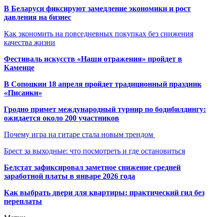
В Беларуси фиксируют замедление экономики и рост
давления на бизнес
Как экономить на повседневных покупках без снижения
качества жизни
Фестиваль искусств «Наши отражения» пройдет в
Каменце
В Сопоцкин 18 апреля пройдет традиционный праздник
«Писанки»
Гродно примет международный турнир по бодибилдингу:
ожидается около 200 участников
Почему игра на гитаре стала новым трендом
Брест за выходные: что посмотреть и где остановиться
Белстат зафиксировал заметное снижение средней
заработной платы в январе 2026 года
Как выбрать двери для квартиры: практический гид без
переплаты