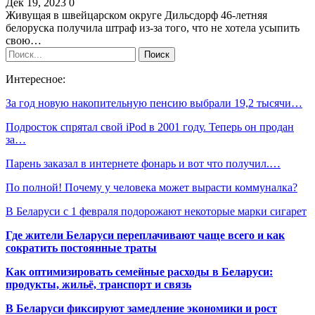
Дек 19, 2023
0
Живущая в швейцарском округе Дильсдорф 46-летняя
белоруска получила штраф из-за того, что не хотела усыпить
свою…
Интересное:
За год новую накопительную пенсию выбрали 19,2 тысячи…
Подросток спрятал свой iPod в 2001 году. Теперь он продан
за…
Парень заказал в интернете фонарь и вот что получил.…
По полной! Почему у человека может вырасти коммуналка?
В Беларуси с 1 февраля подорожают некоторые марки сигарет
Где жители Беларуси переплачивают чаще всего и как
сократить постоянные траты
Как оптимизировать семейные расходы в Беларуси:
продукты, жильё, транспорт и связь
В Беларуси фиксируют замедление экономики и рост