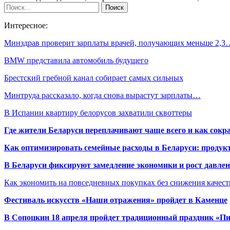
Интересное:
Минздрав проверит зарплаты врачей, получающих меньше 2,3
BMW представила автомобиль будущего
Брестский гребной канал собирает самых сильных
Минтруда рассказало, когда снова вырастут зарплаты…
В Испании квартиру белорусов захватили сквоттеры
Где жители Беларуси переплачивают чаще всего и как сокр
Как оптимизировать семейные расходы в Беларуси: продукт
В Беларуси фиксируют замедление экономики и рост давлен
Как экономить на повседневных покупках без снижения качес
Фестиваль искусств «Наши отражения» пройдет в Каменце
В Сопоцкин 18 апреля пройдет традиционный праздник «П