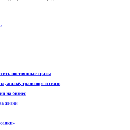
…
атить постоянные траты
ы, жильё, транспорт и связь
ия на бизнес
тва жизни
исанки»