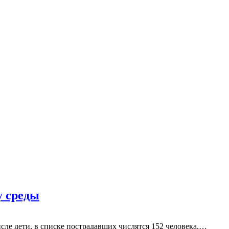
у среды
исле дети, в списке пострадавших числятся 152 человека.…