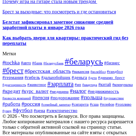
Почему игра на гитаре стала новым трендом
Брест за выходные: что посмотреть и где остановиться
Белстат зафиксировал заметное снижение средней
заработной платы в январе 2026 года
Как выбрать двери для квартиры: практический гид без
переплаты
Метки
#беларусь
#tochka
#бизнес
#авто
#банк
#беларусбанк
#брест
#брестская_область
#гандбол
#вакансия
#волейбол
#германия
#деньга
#гибель
#дальнобойщик
#динамо_брест
#дети
#зарплата
#ип
#китай
#животное
#коммуналка
#драгоценность
#квартира
#налог
#кредит
#курс_валют
#недвижимость
#медицина
#польша
#пенсия
#подорожание
#новости компаний
#путешествие
#россия
#работа
#сигарета
#сша
#телефон
#топливо
#семейный_капитал
#футбол
#цена
#электричество
#умер
© 2026 - Что посмотреть в Беларуси. Все права защищены.
Любое копирование материалов с нашего ресурса разрешается
только с обратной активной ссылкой на страницу статьи.
Все материалы опубликованные на сайте взяты с открытых