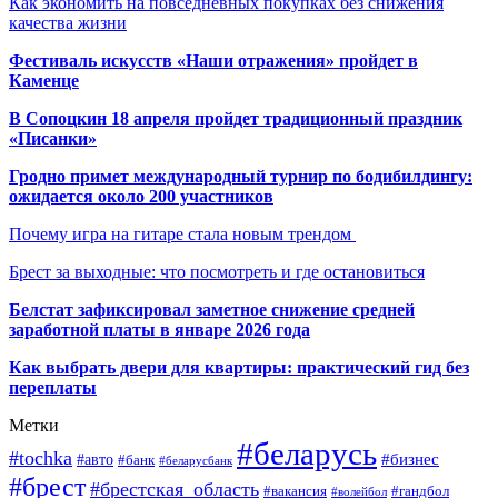
Как экономить на повседневных покупках без снижения
качества жизни
Фестиваль искусств «Наши отражения» пройдет в
Каменце
В Сопоцкин 18 апреля пройдет традиционный праздник
«Писанки»
Гродно примет международный турнир по бодибилдингу:
ожидается около 200 участников
Почему игра на гитаре стала новым трендом
Брест за выходные: что посмотреть и где остановиться
Белстат зафиксировал заметное снижение средней
заработной платы в январе 2026 года
Как выбрать двери для квартиры: практический гид без
переплаты
Метки
#беларусь
#tochka
#бизнес
#авто
#банк
#беларусбанк
#брест
#брестская_область
#гандбол
#вакансия
#волейбол