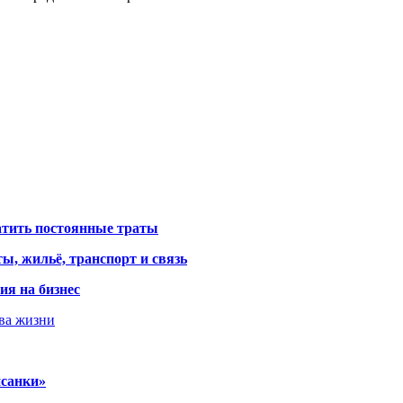
атить постоянные траты
ы, жильё, транспорт и связь
ия на бизнес
тва жизни
исанки»