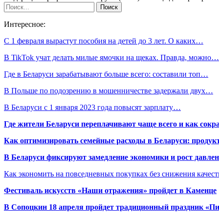
Интересное:
С 1 февраля вырастут пособия на детей до 3 лет. О каких…
В TikTok учат делать милые ямочки на щеках. Правда, можно…
Где в Беларуси зарабатывают больше всего: составили топ…
В Польше по подозрению в мошенничестве задержали двух…
В Беларуси с 1 января 2023 года повысят зарплату…
Где жители Беларуси переплачивают чаще всего и как сокр
Как оптимизировать семейные расходы в Беларуси: продукт
В Беларуси фиксируют замедление экономики и рост давлен
Как экономить на повседневных покупках без снижения качес
Фестиваль искусств «Наши отражения» пройдет в Каменце
В Сопоцкин 18 апреля пройдет традиционный праздник «П