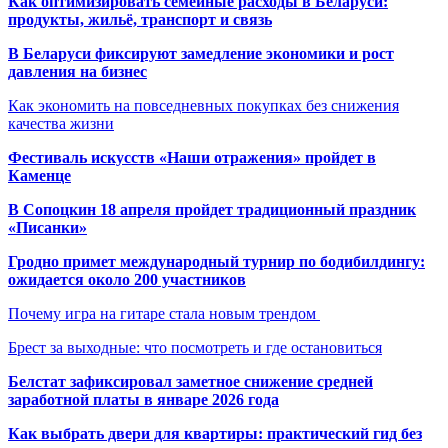
Как оптимизировать семейные расходы в Беларуси:
продукты, жильё, транспорт и связь
В Беларуси фиксируют замедление экономики и рост
давления на бизнес
Как экономить на повседневных покупках без снижения
качества жизни
Фестиваль искусств «Наши отражения» пройдет в
Каменце
В Сопоцкин 18 апреля пройдет традиционный праздник
«Писанки»
Гродно примет международный турнир по бодибилдингу:
ожидается около 200 участников
Почему игра на гитаре стала новым трендом
Брест за выходные: что посмотреть и где остановиться
Белстат зафиксировал заметное снижение средней
заработной платы в январе 2026 года
Как выбрать двери для квартиры: практический гид без