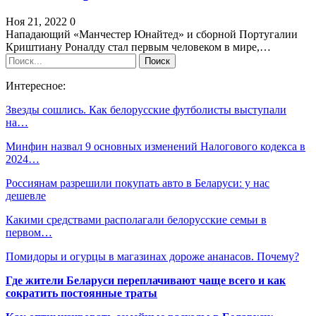
Ноя 21, 2022
0
Нападающий «Манчестер Юнайтед» и сборной Португалии
Криштиану Роналду стал первым человеком в мире,…
Интересное:
Звезды сошлись. Как белорусские футболисты выступали
на…
Минфин назвал 9 основных изменений Налогового кодекса в
2024…
Россиянам разрешили покупать авто в Беларуси: у нас
дешевле
Какими средствами располагали белорусские семьи в
первом…
Помидоры и огурцы в магазинах дороже ананасов. Почему?
Где жители Беларуси переплачивают чаще всего и как
сократить постоянные траты