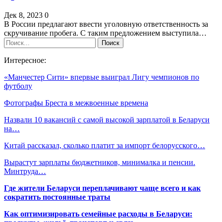
Дек 8, 2023
0
В России предлагают ввести уголовную ответственность за
скручивание пробега. С таким предложением выступила…
Интересное:
«Манчестер Сити» впервые выиграл Лигу чемпионов по
футболу
Фотографы Бреста в межвоенные времена
Назвали 10 вакансий с самой высокой зарплатой в Беларуси
на…
Китай рассказал, сколько платит за импорт белорусского…
Вырастут зарплаты бюджетников, минималка и пенсии.
Минтруда…
Где жители Беларуси переплачивают чаще всего и как
сократить постоянные траты
Как оптимизировать семейные расходы в Беларуси: