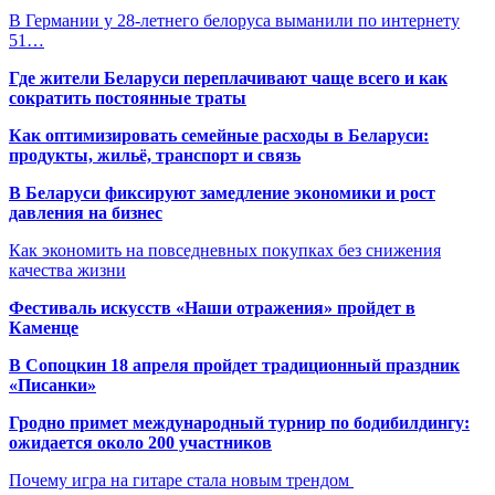
В Германии у 28-летнего белоруса выманили по интернету
51…
Где жители Беларуси переплачивают чаще всего и как
сократить постоянные траты
Как оптимизировать семейные расходы в Беларуси:
продукты, жильё, транспорт и связь
В Беларуси фиксируют замедление экономики и рост
давления на бизнес
Как экономить на повседневных покупках без снижения
качества жизни
Фестиваль искусств «Наши отражения» пройдет в
Каменце
В Сопоцкин 18 апреля пройдет традиционный праздник
«Писанки»
Гродно примет международный турнир по бодибилдингу:
ожидается около 200 участников
Почему игра на гитаре стала новым трендом