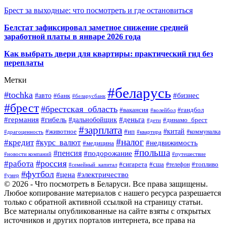
Брест за выходные: что посмотреть и где остановиться
Белстат зафиксировал заметное снижение средней
заработной платы в январе 2026 года
Как выбрать двери для квартиры: практический гид без
переплаты
Метки
#беларусь
#tochka
#бизнес
#авто
#банк
#беларусбанк
#брест
#брестская_область
#гандбол
#вакансия
#волейбол
#германия
#деньга
#гибель
#дальнобойщик
#динамо_брест
#дети
#зарплата
#ип
#китай
#животное
#коммуналка
#драгоценность
#квартира
#налог
#кредит
#курс_валют
#недвижимость
#медицина
#польша
#пенсия
#подорожание
#новости компаний
#путешествие
#россия
#работа
#сигарета
#сша
#телефон
#топливо
#семейный_капитал
#футбол
#цена
#электричество
#умер
© 2026 - Что посмотреть в Беларуси. Все права защищены.
Любое копирование материалов с нашего ресурса разрешается
только с обратной активной ссылкой на страницу статьи.
Все материалы опубликованные на сайте взяты с открытых
источников и других порталов интернета, все права на