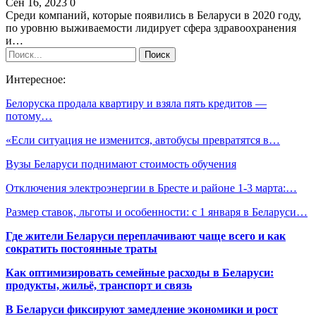
Сен 16, 2023
0
Среди компаний, которые появились в Беларуси в 2020 году,
по уровню выживаемости лидирует сфера здравоохранения
и…
Интересное:
Белоруска продала квартиру и взяла пять кредитов —
потому…
«Если ситуация не изменится, автобусы превратятся в…
Вузы Беларуси поднимают стоимость обучения
Отключения электроэнергии в Бресте и районе 1-3 марта:…
Размер ставок, льготы и особенности: с 1 января в Беларуси…
Где жители Беларуси переплачивают чаще всего и как
сократить постоянные траты
Как оптимизировать семейные расходы в Беларуси:
продукты, жильё, транспорт и связь
В Беларуси фиксируют замедление экономики и рост