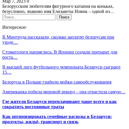
Мар 7, 2023
0
Белорусским любителям фигурного катания на коньках,
безусловно, знакомо имя Елизаветы Новик – одной из…
Интересное:
В Минтруда рассказали, сколько заплатят белорусам при
уходе…
Стоматологи напряглись. В Японии создали препарат для
роста…
В высшей лиге футбольного чемпионата Беларуси сыграют
15…
Белорусы в Польше грабили мойки самообслуживания
Американка побила мировой рекорд – она отрастила самую…
Где жители Беларуси переплачивают чаще всего и как
сократить постоянные траты
Как оптимизировать семейные расходы в Беларуси:
продукты, жильё, транспорт и связь