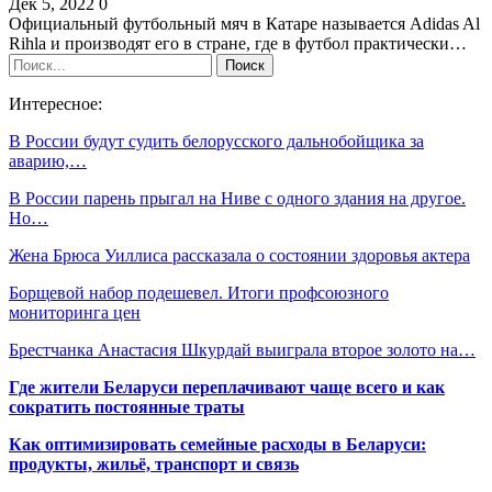
Дек 5, 2022
0
Официальный футбольный мяч в Катаре называется Adidas Al
Rihla и производят его в стране, где в футбол практически…
Интересное:
В России будут судить белорусского дальнобойщика за
аварию,…
В России парень прыгал на Ниве с одного здания на другое.
Но…
Жена Брюса Уиллиса рассказала о состоянии здоровья актера
Борщевой набор подешевел. Итоги профсоюзного
мониторинга цен
Брестчанка Анастасия Шкурдай выиграла второе золото на…
Где жители Беларуси переплачивают чаще всего и как
сократить постоянные траты
Как оптимизировать семейные расходы в Беларуси:
продукты, жильё, транспорт и связь