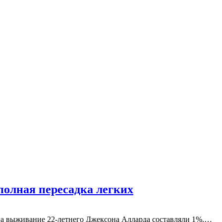
полная пересадка легких
на выживание 22-летнего Джексона Алларда составляли 1%.…