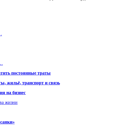
…
и…
атить постоянные траты
ы, жильё, транспорт и связь
ия на бизнес
тва жизни
исанки»