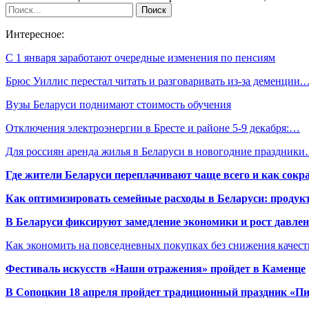
Интересное:
С 1 января заработают очередные изменения по пенсиям
Брюс Уиллис перестал читать и разговаривать из-за деменции.
Вузы Беларуси поднимают стоимость обучения
Отключения электроэнергии в Бресте и районе 5-9 декабря:…
Для россиян аренда жилья в Беларуси в новогодние праздник
Где жители Беларуси переплачивают чаще всего и как сокр
Как оптимизировать семейные расходы в Беларуси: продукт
В Беларуси фиксируют замедление экономики и рост давлен
Как экономить на повседневных покупках без снижения качес
Фестиваль искусств «Наши отражения» пройдет в Каменце
В Сопоцкин 18 апреля пройдет традиционный праздник «П