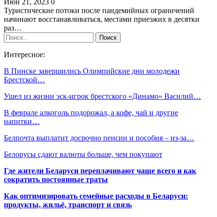
Июн 21, 2023
0
Туристические потоки после пандемийных ограничений
начинают восстанавливаться, местами приезжих в десятки
раз…
Интересное:
В Пинске завершились Олимпийские дни молодежи
Брестской…
Ушел из жизни эск-игрок брестского «Динамо» Василий…
В феврале алкоголь подорожал, а кофе, чай и другие
напитки…
Белпочта выплатит досрочно пенсии и пособия – из-за…
Белорусы сдают валюты больше, чем покупают
Где жители Беларуси переплачивают чаще всего и как
сократить постоянные траты
Как оптимизировать семейные расходы в Беларуси:
продукты, жильё, транспорт и связь