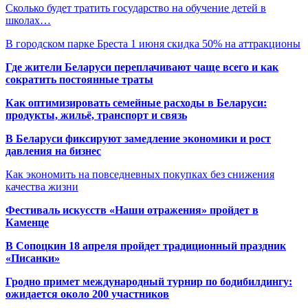
Сколько будет тратить государство на обучение детей в
школах…
В городском парке Бреста 1 июня скидка 50% на аттракционы
Где жители Беларуси переплачивают чаще всего и как
сократить постоянные траты
Как оптимизировать семейные расходы в Беларуси:
продукты, жильё, транспорт и связь
В Беларуси фиксируют замедление экономики и рост
давления на бизнес
Как экономить на повседневных покупках без снижения
качества жизни
Фестиваль искусств «Наши отражения» пройдет в
Каменце
В Сопоцкин 18 апреля пройдет традиционный праздник
«Писанки»
Гродно примет международный турнир по бодибилдингу:
ожидается около 200 участников