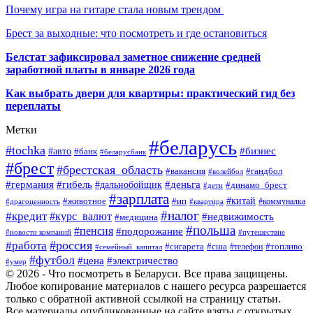
Почему игра на гитаре стала новым трендом
Брест за выходные: что посмотреть и где остановиться
Белстат зафиксировал заметное снижение средней
заработной платы в январе 2026 года
Как выбрать двери для квартиры: практический гид без
переплаты
Метки
#беларусь
#tochka
#бизнес
#авто
#банк
#беларусбанк
#брест
#брестская_область
#гандбол
#вакансия
#волейбол
#германия
#деньга
#гибель
#дальнобойщик
#динамо_брест
#дети
#зарплата
#ип
#китай
#животное
#коммуналка
#драгоценность
#квартира
#налог
#кредит
#курс_валют
#недвижимость
#медицина
#польша
#пенсия
#подорожание
#новости компаний
#путешествие
#россия
#работа
#сигарета
#сша
#телефон
#топливо
#семейный_капитал
#футбол
#цена
#электричество
#умер
© 2026 - Что посмотреть в Беларуси. Все права защищены.
Любое копирование материалов с нашего ресурса разрешается
только с обратной активной ссылкой на страницу статьи.
Все материалы опубликованные на сайте взяты с открытых