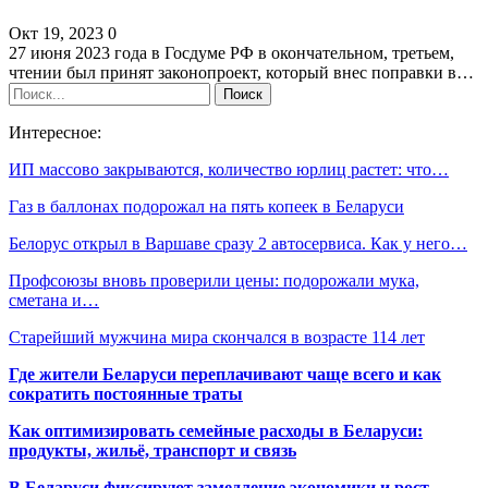
Окт 19, 2023
0
27 июня 2023 года в Госдуме РФ в окончательном, третьем,
чтении был принят законопроект, который внес поправки в…
Интересное:
ИП массово закрываются, количество юрлиц растет: что…
Газ в баллонах подорожал на пять копеек в Беларуси
Белорус открыл в Варшаве сразу 2 автосервиса. Как у него…
Профсоюзы вновь проверили цены: подорожали мука,
сметана и…
Старейший мужчина мира скончался в возрасте 114 лет
Где жители Беларуси переплачивают чаще всего и как
сократить постоянные траты
Как оптимизировать семейные расходы в Беларуси:
продукты, жильё, транспорт и связь
В Беларуси фиксируют замедление экономики и рост