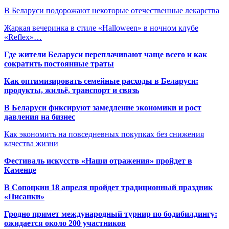
В Беларуси подорожают некоторые отечественные лекарства
Жаркая вечеринка в стиле «Halloween» в ночном клубе
«Reflex»…
Где жители Беларуси переплачивают чаще всего и как
сократить постоянные траты
Как оптимизировать семейные расходы в Беларуси:
продукты, жильё, транспорт и связь
В Беларуси фиксируют замедление экономики и рост
давления на бизнес
Как экономить на повседневных покупках без снижения
качества жизни
Фестиваль искусств «Наши отражения» пройдет в
Каменце
В Сопоцкин 18 апреля пройдет традиционный праздник
«Писанки»
Гродно примет международный турнир по бодибилдингу:
ожидается около 200 участников