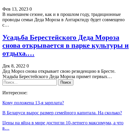
Фев 13, 2023
0
В нынешнем сезоне, как и в прошлом году, традиционные
проводы семьи Деда Мороза в Антарктиду будет совмещено
с…
Усадьба Берестейского Деда Мороза
снова открывается в парке культуры и
отдыха.…
Дек 8, 2022
0
Дед Мороз снова открывает свою резиденцию в Бресте.
Усадьба Берестейского Деда Мороза примет первых…
Интересное:
Кому положена 13-я зарплата?
В Беларуси вырос размер семейного капитала. На сколько?
Цены на яйца в мире достигли 10-летнего максимума, а что
в…