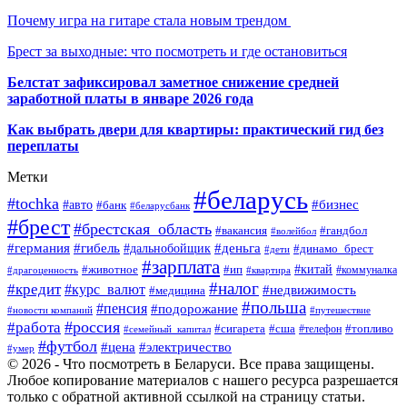
Почему игра на гитаре стала новым трендом
Брест за выходные: что посмотреть и где остановиться
Белстат зафиксировал заметное снижение средней
заработной платы в январе 2026 года
Как выбрать двери для квартиры: практический гид без
переплаты
Метки
#беларусь
#tochka
#бизнес
#авто
#банк
#беларусбанк
#брест
#брестская_область
#гандбол
#вакансия
#волейбол
#германия
#деньга
#гибель
#дальнобойщик
#динамо_брест
#дети
#зарплата
#ип
#китай
#животное
#коммуналка
#драгоценность
#квартира
#налог
#кредит
#курс_валют
#недвижимость
#медицина
#польша
#пенсия
#подорожание
#новости компаний
#путешествие
#россия
#работа
#сигарета
#сша
#телефон
#топливо
#семейный_капитал
#футбол
#цена
#электричество
#умер
© 2026 - Что посмотреть в Беларуси. Все права защищены.
Любое копирование материалов с нашего ресурса разрешается
только с обратной активной ссылкой на страницу статьи.