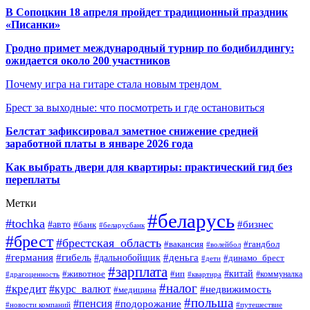
В Сопоцкин 18 апреля пройдет традиционный праздник
«Писанки»
Гродно примет международный турнир по бодибилдингу:
ожидается около 200 участников
Почему игра на гитаре стала новым трендом
Брест за выходные: что посмотреть и где остановиться
Белстат зафиксировал заметное снижение средней
заработной платы в январе 2026 года
Как выбрать двери для квартиры: практический гид без
переплаты
Метки
#беларусь
#tochka
#бизнес
#авто
#банк
#беларусбанк
#брест
#брестская_область
#гандбол
#вакансия
#волейбол
#германия
#деньга
#гибель
#дальнобойщик
#динамо_брест
#дети
#зарплата
#ип
#китай
#животное
#коммуналка
#драгоценность
#квартира
#налог
#кредит
#курс_валют
#недвижимость
#медицина
#польша
#пенсия
#подорожание
#новости компаний
#путешествие