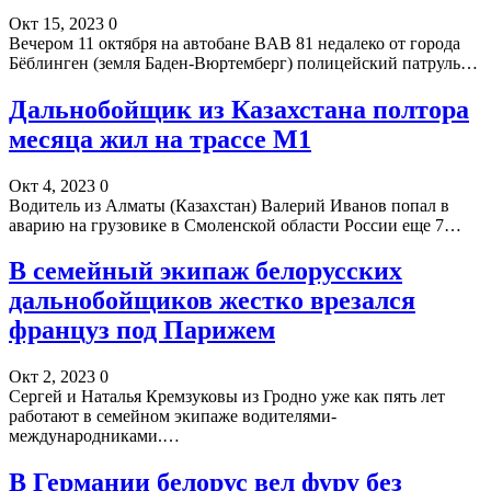
Окт 15, 2023
0
Вечером 11 октября на автобане BAB 81 недалеко от города
Бёблинген (земля Баден-Вюртемберг) полицейский патруль…
Дальнобойщик из Казахстана полтора
месяца жил на трассе М1
Окт 4, 2023
0
Водитель из Алматы (Казахстан) Валерий Иванов попал в
аварию на грузовике в Смоленской области России еще 7…
В семейный экипаж белорусских
дальнобойщиков жестко врезался
француз под Парижем
Окт 2, 2023
0
Сергей и Наталья Кремзуковы из Гродно уже как пять лет
работают в семейном экипаже водителями-
международниками.…
В Германии белорус вел фуру без