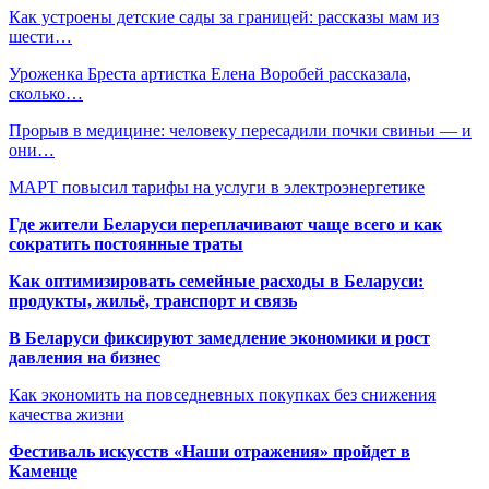
Как устроены детские сады за границей: рассказы мам из
шести…
Уроженка Бреста артистка Елена Воробей рассказала,
сколько…
Прорыв в медицине: человеку пересадили почки свиньи — и
они…
МАРТ повысил тарифы на услуги в электроэнергетике
Где жители Беларуси переплачивают чаще всего и как
сократить постоянные траты
Как оптимизировать семейные расходы в Беларуси:
продукты, жильё, транспорт и связь
В Беларуси фиксируют замедление экономики и рост
давления на бизнес
Как экономить на повседневных покупках без снижения
качества жизни
Фестиваль искусств «Наши отражения» пройдет в
Каменце