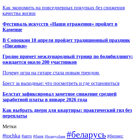
Как экономить на повседневных покупках без снижения
качества жизни
Фестиваль искусств «Наши отражения» пройдет в
Каменце
В Сопоцкин 18 апреля пройдет традиционный праздник
«Писанки»
Гродно примет международный турнир по бодибилдингу:
ожидается около 200 участников
Почему игра на гитаре стала новым трендом
Брест за выходные: что посмотреть и где остановиться
Белстат зафиксировал заметное снижение средней
заработной платы в январе 2026 года
Как выбрать двери для квартиры: практический гид без
переплаты
Метки
#беларусь
#tochka
#бизнес
#авто
#банк
#беларусбанк