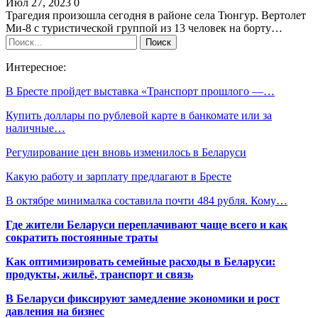
Июл 27, 2023
0
Трагедия произошла сегодня в районе села Тюнгур. Вертолет
Ми-8 с туристической группой из 13 человек на борту…
Интересное:
В Бресте пройдет выставка «Транспорт прошлого —…
Купить доллары по рублевой карте в банкомате или за
наличные…
Регулирование цен вновь изменилось в Беларуси
Какую работу и зарплату предлагают в Бресте
В октябре минималка составила почти 484 рубля. Кому…
Где жители Беларуси переплачивают чаще всего и как
сократить постоянные траты
Как оптимизировать семейные расходы в Беларуси:
продукты, жильё, транспорт и связь
В Беларуси фиксируют замедление экономики и рост
давления на бизнес