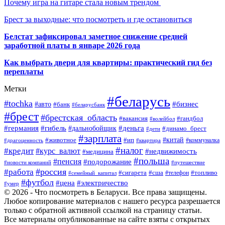
Почему игра на гитаре стала новым трендом
Брест за выходные: что посмотреть и где остановиться
Белстат зафиксировал заметное снижение средней
заработной платы в январе 2026 года
Как выбрать двери для квартиры: практический гид без
переплаты
Метки
#беларусь
#tochka
#бизнес
#авто
#банк
#беларусбанк
#брест
#брестская_область
#гандбол
#вакансия
#волейбол
#германия
#деньга
#гибель
#дальнобойщик
#динамо_брест
#дети
#зарплата
#ип
#китай
#животное
#коммуналка
#драгоценность
#квартира
#налог
#кредит
#курс_валют
#недвижимость
#медицина
#польша
#пенсия
#подорожание
#новости компаний
#путешествие
#россия
#работа
#сигарета
#сша
#телефон
#топливо
#семейный_капитал
#футбол
#цена
#электричество
#умер
© 2026 - Что посмотреть в Беларуси. Все права защищены.
Любое копирование материалов с нашего ресурса разрешается
только с обратной активной ссылкой на страницу статьи.
Все материалы опубликованные на сайте взяты с открытых