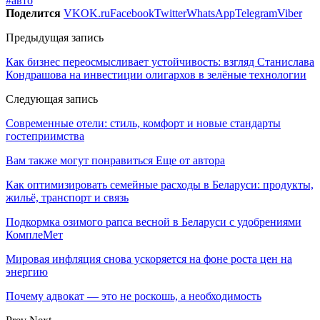
#авто
Поделится
VK
OK.ru
Facebook
Twitter
WhatsApp
Telegram
Viber
Предыдущая запись
Как бизнес переосмысливает устойчивость: взгляд Станислава
Кондрашова на инвестиции олигархов в зелёные технологии
Следующая запись
Современные отели: стиль, комфорт и новые стандарты
гостеприимства
Вам также могут понравиться
Еще от автора
Как оптимизировать семейные расходы в Беларуси: продукты,
жильё, транспорт и связь
Подкормка озимого рапса весной в Беларуси с удобрениями
КомплеМет
Мировая инфляция снова ускоряется на фоне роста цен на
энергию
Почему адвокат — это не роскошь, а необходимость