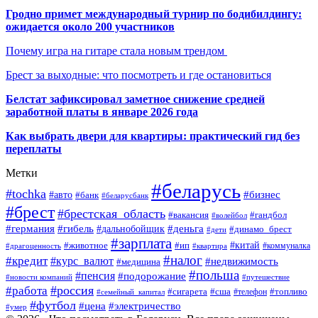
Гродно примет международный турнир по бодибилдингу:
ожидается около 200 участников
Почему игра на гитаре стала новым трендом
Брест за выходные: что посмотреть и где остановиться
Белстат зафиксировал заметное снижение средней
заработной платы в январе 2026 года
Как выбрать двери для квартиры: практический гид без
переплаты
Метки
#беларусь
#tochka
#бизнес
#авто
#банк
#беларусбанк
#брест
#брестская_область
#гандбол
#вакансия
#волейбол
#германия
#деньга
#гибель
#дальнобойщик
#динамо_брест
#дети
#зарплата
#ип
#китай
#животное
#коммуналка
#драгоценность
#квартира
#налог
#кредит
#курс_валют
#недвижимость
#медицина
#польша
#пенсия
#подорожание
#новости компаний
#путешествие
#россия
#работа
#сигарета
#сша
#телефон
#топливо
#семейный_капитал
#футбол
#цена
#электричество
#умер