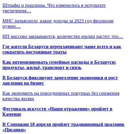
Штрафы и пошлины. Что изменилось в результате
увеличения…
МНС разъяснило, какие доходы за 2023 год физлицам
нужно…
ИП массово закрываются, количество юрлиц растет: что…
Где жители Беларуси переплачивают чаще всего и как
сократить постоянные траты
Как оптимизировать семейные расходы в Беларуси:
продукты, жильё, транспорт и связь
В Беларуси фиксируют замедление экономики и рост
давления на бизнес
Как экономить на повседневных покупках без снижения
качества жизни
Фестиваль искусств «Наши отражения» пройдет в
Каменце
В Сопоцкин 18 апреля пройдет традиционный праздник
«Писанки»