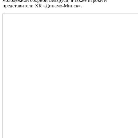
молодежной сборной Беларуси, а также игроки и
представители ХК «Динамо‑Минск».