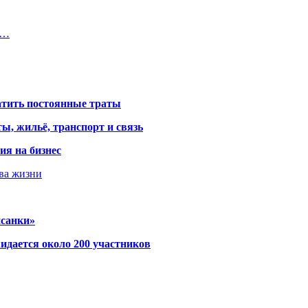
―…
атить постоянные траты
ы, жильё, транспорт и связь
ия на бизнес
тва жизни
исанки»
идается около 200 участников