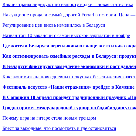
Какие страны лидируют по импорту водки – новая статистика
На аукционе продали самый дорогой Ferrari в истории. Цена 
Регулирование цен вновь изменилось в Беларуси
Назван топ-10 вакансий с самой высокой зарплатой в ноябре
Где жители Беларуси переплачивают чаще всего и как сокр
Как оптимизировать семейные расходы в Беларуси: продукт
В Беларуси фиксируют замедление экономики и рост давлен
Как экономить на повседневных покупках без снижения качес
Фестиваль искусств «Наши отражения» пройдет в Каменце
В Сопоцкин 18 апреля пройдет традиционный праздник «П
Гродно примет международный турнир по бодибилдингу: ож
Почему игра на гитаре стала новым трендом
Брест за выходные: что посмотреть и где остановиться