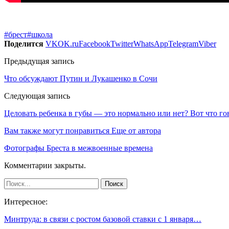
#брест
#школа
Поделится
VK
OK.ru
Facebook
Twitter
WhatsApp
Telegram
Viber
Предыдущая запись
Что обсуждают Путин и Лукашенко в Сочи
Следующая запись
Целовать ребенка в губы — это нормально или нет? Вот что г
Вам также могут понравиться
Еще от автора
Фотографы Бреста в межвоенные времена
Комментарии закрыты.
Интересное:
Минтруда: в связи с ростом базовой ставки с 1 января…