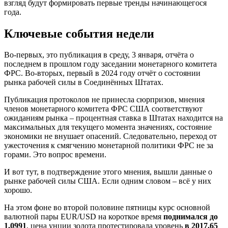
взгляд будут формировать первые тренды начинающегося
года.
Ключевые события недели
Во-первых, это публикация в среду, 3 января, отчёта о
последнем в прошлом году заседании монетарного комитета
ФРС. Во-вторых, первый в 2024 году отчёт о состоянии
рынка рабочей силы в Соединённых Штатах.
Публикация протоколов не принесла сюрпризов, мнения
членов монетарного комитета ФРС США соответствуют
ожиданиям рынка – процентная ставка в Штатах находится на
максимальных для текущего момента значениях, состояние
экономики не внушает опасений. Следовательно, переход от
ужесточения к смягчению монетарной политики ФРС не за
горами. Это вопрос времени.
И вот тут, в подтверждение этого мнения, вышли данные о
рынке рабочей силы США. Если одним словом – всё у них
хорошо.
На этом фоне во второй половине пятницы курс основной
валютной пары EUR/USD на короткое время
поднимался до
1,0991
, цена унции золота протестировала уровень
в 2017,65