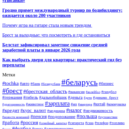
«Писанки»
Гродно примет международный турнир по бодибилдингу:
ожидается около 200 участников
Почему игра на гитаре стала новым трендом
Брест за выходные: что посмотреть и где остановиться
Белстат зафиксировал заметное снижение средней
заработной платы в январе 2026 года
Как выбрать двери для квартиры: практический гид без
переплаты
Метки
#беларусь
#tochka
#бизнес
#авто
#банк
#беларусбанк
#брест
#брестская_область
#гандбол
#вакансия
#волейбол
#германия
#деньга
#гибель
#дальнобойщик
#динамо_брест
#дети
#зарплата
#ип
#китай
#животное
#коммуналка
#драгоценность
#квартира
#налог
#кредит
#курс_валют
#недвижимость
#медицина
#польша
#пенсия
#подорожание
#новости компаний
#путешествие
#россия
#работа
#сигарета
#сша
#телефон
#топливо
#семейный_капитал
#футбол
#цена
#электричество