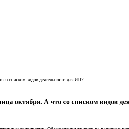
то со списком видов деятельности для ИП?
нца октября. А что со списком видов д
чтении законопроект «Об изменении законов по вопросам пр