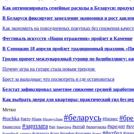
Как оптимизировать семейные расходы в Беларуси: продукт
В Беларуси фиксируют замедление экономики и рост давлен
Как экономить на повседневных покупках без снижения качес
Фестиваль искусств «Наши отражения» пройдет в Каменце
В Сопоцкин 18 апреля пройдет традиционный праздник «П
Гродно примет международный турнир по бодибилдингу: ож
Почему игра на гитаре стала новым трендом
Брест за выходные: что посмотреть и где остановиться
Белстат зафиксировал заметное снижение средней заработно
Как выбрать двери для квартиры: практический гид без п
Метки
#беларусь
#бре
#tochka
#бизнес
#авто
#банк
#беларусбанк
#зарплата
#кредит
#ку
#ип
#китай
#животное
#коммуналка
#квартира
#футбол
#цен
#сигарета
#сша
#телефон
#топливо
#семейный_капитал
#умер