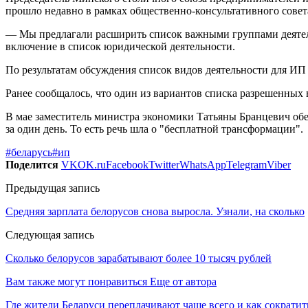
прошло недавно в рамках общественно-консультативного совет
— Мы предлагали расширить список важными группами деятельн
включение в список юридической деятельности.
По результатам обсуждения список видов деятельности для ИП
Ранее сообщалось, что один из вариантов списка разрешенных в
В мае заместитель министра экономики Татьяны Бранцевич обе
за один день. То есть речь шла о "бесплатной трансформации".
#беларусь
#ип
Поделится
VK
OK.ru
Facebook
Twitter
WhatsApp
Telegram
Viber
Предыдущая запись
Средняя зарплата белорусов снова выросла. Узнали, на сколько
Следующая запись
Сколько белорусов зарабатывают более 10 тысяч рублей
Вам также могут понравиться
Еще от автора
Где жители Беларуси переплачивают чаще всего и как сократи