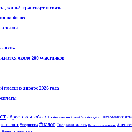
ы, жильё, транспорт и связь
ия на бизнес
тва жизни
исанки»
идается около 200 участников
й платы в январе 2026 года
ереплаты
ст
#брестская_область
#германия
#ги
#гандбол
#вакансия
#волейбол
#налог
#пенси
рс_валют
#недвижимость
#медицина
#новости компаний
а
#электричество