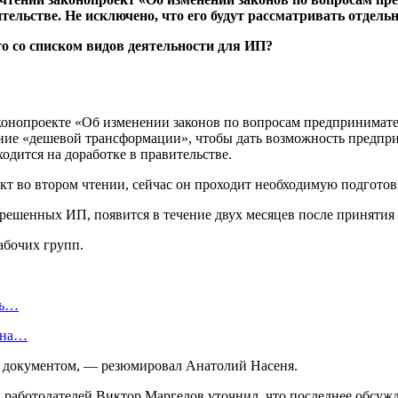
ельстве. Не исключено, что его будут рассматривать отдельн
 законопроекте «Об изменении законов по вопросам предпринимате
ие «дешевой трансформации», чтобы дать возможность предприн
одится на доработке в правительстве.
кт во втором чтении, сейчас он проходит необходимую подготов
решенных ИП, появится в течение двух месяцев после принятия з
абочих групп.
ть…
я на…
документом, — резюмировал Анатолий Насеня.
работодателей Виктор Маргелов уточнил, что последнее обсужд