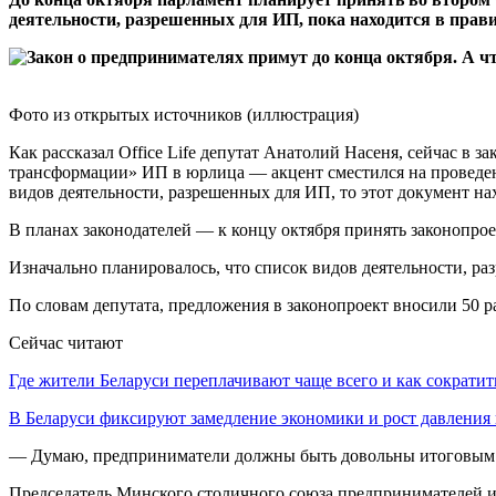
деятельности, разрешенных для ИП, пока находится в правит
Фото из открытых источников (иллюстрация)
Как рассказал Office Life депутат Анатолий Насеня, сейчас в
трансформации» ИП в юрлица — акцент сместился на проведен
видов деятельности, разрешенных для ИП, то этот документ нах
В планах законодателей — к концу октября принять законопрое
Изначально планировалось, что список видов деятельности, раз
По словам депутата, предложения в законопроект вносили 50 р
Сейчас читают
Где жители Беларуси переплачивают чаще всего и как сократи
В Беларуси фиксируют замедление экономики и рост давлени
— Думаю, предприниматели должны быть довольны итоговым 
Председатель Минского столичного союза предпринимателей и 