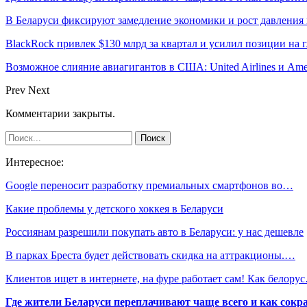
В Беларуси фиксируют замедление экономики и рост давления 
BlackRock привлек $130 млрд за квартал и усилил позиции на
Возможное слияние авиагигантов в США: United Airlines и Ame
Prev
Next
Комментарии закрыты.
Интересное:
Google переносит разработку премиальных смартфонов во…
Какие проблемы у детского хоккея в Беларуси
Россиянам разрешили покупать авто в Беларуси: у нас дешевле
В парках Бреста будет действовать скидка на аттракционы.…
Клиентов ищет в интернете, на фуре работает сам! Как белору
Где жители Беларуси переплачивают чаще всего и как сокр