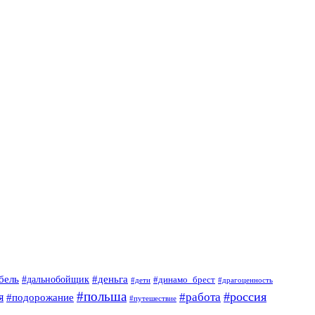
#деньга
бель
#дальнобойщик
#динамо_брест
#дети
#драгоценность
#польша
#россия
я
#работа
#подорожание
#путешествие