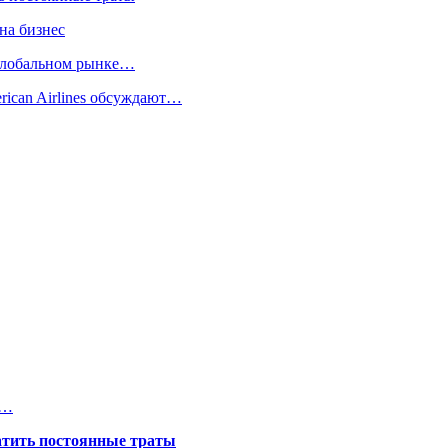
на бизнес
 глобальном рынке…
rican Airlines обсуждают…
с…
атить постоянные траты