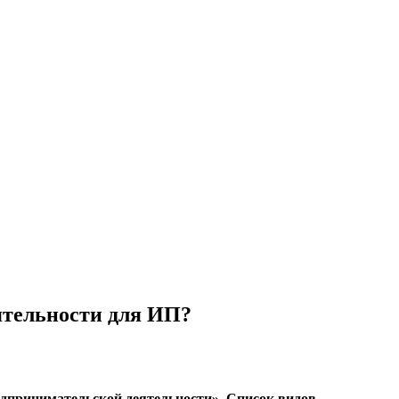
еятельности для ИП?
едпринимательской деятельности». Список видов