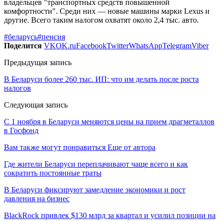
владельцев "транспортных средств повышенной
комфортности". Среди них — новые машины марки Lexus и
другие. Всего таким налогом охватят около 2,4 тыс. авто.
#беларусь
#пенсия
Поделится
VK
OK.ru
Facebook
Twitter
WhatsApp
Telegram
Viber
Предыдущая запись
В Беларуси более 260 тыс. ИП: что им делать после роста
налогов
Следующая запись
С 1 ноября в Беларуси меняются цены на прием драгметаллов
в Госфонд
Вам также могут понравиться
Еще от автора
Где жители Беларуси переплачивают чаще всего и как
сократить постоянные траты
В Беларуси фиксируют замедление экономики и рост
давления на бизнес
BlackRock привлек $130 млрд за квартал и усилил позиции на