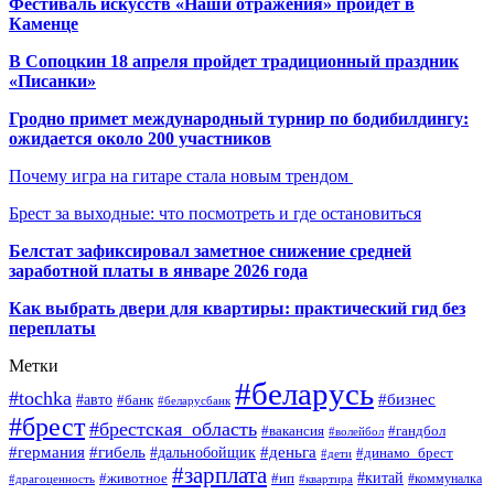
Фестиваль искусств «Наши отражения» пройдет в
Каменце
В Сопоцкин 18 апреля пройдет традиционный праздник
«Писанки»
Гродно примет международный турнир по бодибилдингу:
ожидается около 200 участников
Почему игра на гитаре стала новым трендом
Брест за выходные: что посмотреть и где остановиться
Белстат зафиксировал заметное снижение средней
заработной платы в январе 2026 года
Как выбрать двери для квартиры: практический гид без
переплаты
Метки
#беларусь
#tochka
#бизнес
#авто
#банк
#беларусбанк
#брест
#брестская_область
#гандбол
#вакансия
#волейбол
#германия
#деньга
#гибель
#дальнобойщик
#динамо_брест
#дети
#зарплата
#ип
#китай
#животное
#коммуналка
#драгоценность
#квартира