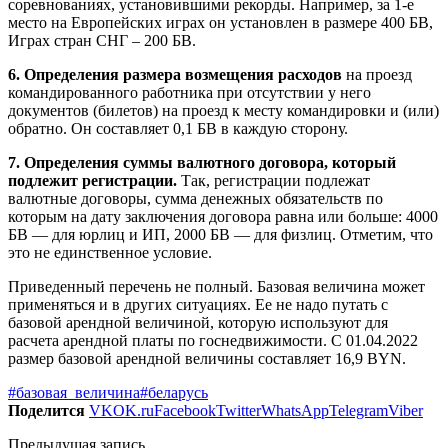
соревнованиях, установившими рекорды. Например, за 1-е
место на Европейских играх он установлен в размере 400 БВ,
Играх стран СНГ – 200 БВ.
6. Определения размера возмещения расходов
на проезд
командированного работника при отсутствии у него
документов (билетов) на проезд к месту командировки и (или)
обратно. Он составляет 0,1 БВ в каждую сторону.
7. Определения суммы валютного договора, который
подлежит регистрации.
Так, регистрации подлежат
валютные договоры, сумма денежных обязательств по
которым на дату заключения договора равна или больше: 4000
БВ — для юрлиц и ИП, 2000 БВ — для физлиц. Отметим, что
это не единственное условие.
Приведенный перечень не полный. Базовая величина может
применяться и в других ситуациях. Ее не надо путать с
базовой арендной величиной, которую используют для
расчета арендной платы по госнедвижимости. С 01.04.2022
размер базовой арендной величины составляет 16,9 BYN.
#базовая_величина
#беларусь
Поделится
VK
OK.ru
Facebook
Twitter
WhatsApp
Telegram
Viber
Предыдущая запись