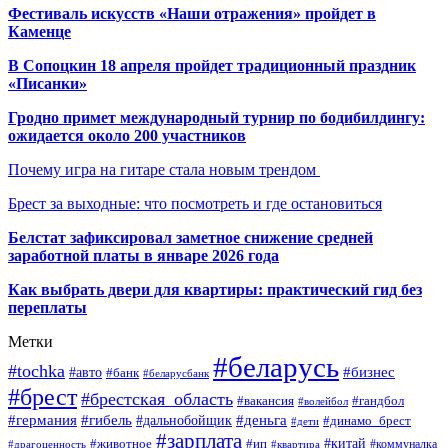
Фестиваль искусств «Наши отражения» пройдет в
Каменце
В Сопоцкин 18 апреля пройдет традиционный праздник
«Писанки»
Гродно примет международный турнир по бодибилдингу:
ожидается около 200 участников
Почему игра на гитаре стала новым трендом
Брест за выходные: что посмотреть и где остановиться
Белстат зафиксировал заметное снижение средней
заработной платы в январе 2026 года
Как выбрать двери для квартиры: практический гид без
переплаты
Метки
#беларусь
#tochka
#бизнес
#авто
#банк
#беларусбанк
#брест
#брестская_область
#гандбол
#вакансия
#волейбол
#германия
#деньга
#гибель
#дальнобойщик
#динамо_брест
#дети
#зарплата
#ип
#китай
#животное
#коммуналка
#драгоценность
#квартира