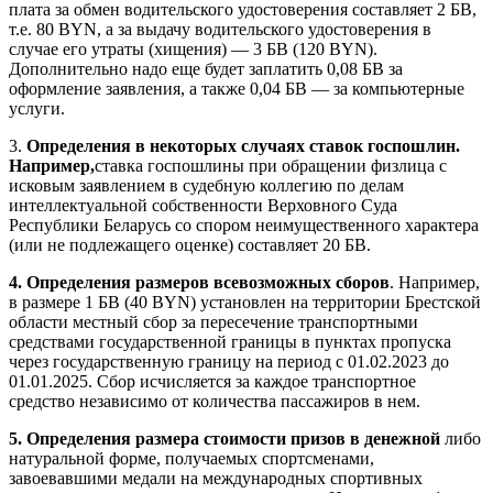
плата за обмен водительского удостоверения составляет 2 БВ,
т.е. 80 BYN, а за выдачу водительского удостоверения в
случае его утраты (хищения) — 3 БВ (120 BYN).
Дополнительно надо еще будет заплатить 0,08 БВ за
оформление заявления, а также 0,04 БВ — за компьютерные
услуги.
3.
Определения в некоторых случаях ставок госпошлин.
Например,
ставка госпошлины при обращении физлица с
исковым заявлением в судебную коллегию по делам
интеллектуальной собственности Верховного Суда
Республики Беларусь со спором неимущественного характера
(или не подлежащего оценке) составляет 20 БВ.
4. Определения размеров всевозможных сборов
. Например,
в размере 1 БВ (40 BYN) установлен на территории Брестской
области местный сбор за пересечение транспортными
средствами государственной границы в пунктах пропуска
через государственную границу на период с 01.02.2023 до
01.01.2025. Сбор исчисляется за каждое транспортное
средство независимо от количества пассажиров в нем.
5. Определения размера стоимости призов в денежной
либо
натуральной форме, получаемых спортсменами,
завоевавшими медали на международных спортивных