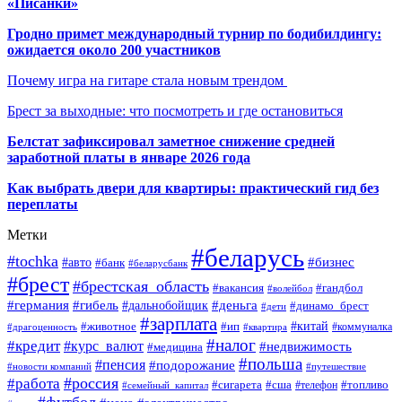
«Писанки»
Гродно примет международный турнир по бодибилдингу:
ожидается около 200 участников
Почему игра на гитаре стала новым трендом
Брест за выходные: что посмотреть и где остановиться
Белстат зафиксировал заметное снижение средней
заработной платы в январе 2026 года
Как выбрать двери для квартиры: практический гид без
переплаты
Метки
#беларусь
#tochka
#бизнес
#авто
#банк
#беларусбанк
#брест
#брестская_область
#гандбол
#вакансия
#волейбол
#германия
#деньга
#гибель
#дальнобойщик
#динамо_брест
#дети
#зарплата
#ип
#китай
#животное
#коммуналка
#драгоценность
#квартира
#налог
#кредит
#курс_валют
#недвижимость
#медицина
#польша
#пенсия
#подорожание
#новости компаний
#путешествие
#россия
#работа
#сигарета
#сша
#телефон
#топливо
#семейный_капитал
#футбол