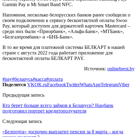
Garmin Pay и Mi Smart Band NFC.
Напомним, несколько белорусских банков ранее сообщили о
своем подключении к сервису бесконтактной оплаты Swoo
Pay, который доступен для держателей карточек Mastercard –
среди них были «Приорбанк», «Альфа-Банк», «МТБанк»,
«Белгазпромбанк» и «БНБ-Банк».
В то же время для платежной системы БЕЛКАРТ в нашей
стране с августа 2022 года работает приложение для
бесконтактной оплаты БЕЛКАРТ PAY.
Источник:
onlinebrest.by
#pay
#беларусь
#касса
#оплата
Поделится
VK
OK.ru
Facebook
Twitter
WhatsApp
Telegram
Viber
Предыдущая запись
Кто берет больше всего займов в Беларуси? Нацбанк
подготовил портрет кредитополучателя
Следующая запись
«Белпочта» досрочно выплатит пенсии за 8 марта – когда