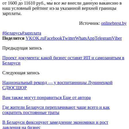
от 1600 до 11610 руб., мы все же внесли данную вакансию в
наш условный рейтинг из-за указанной верхней границы
зарплаты.
Источник:
onlinebrest.by
#беларусь
#зарплата
Поделится
VK
OK.ru
Facebook
Twitter
WhatsApp
Telegram
Viber
Предыдущая запись
Проект документа: какой бизнес оставят ИП и самозанятым в
Беларуси
Следующая запись
Национальный рекорд — у воспитанницы Лунинецкой
СДЮСШОР
Вам также могут понравиться
Еще от автора
Где жители Беларуси переплачивают чаще всего и как
сократить постоянные траты
В Беларуси фиксируют замедление экономики и рост
давления на бизнес