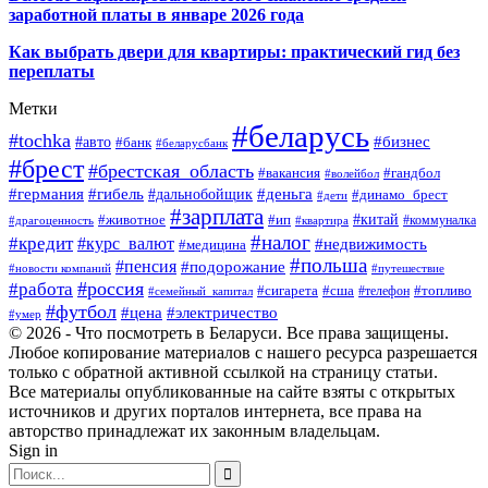
заработной платы в январе 2026 года
Как выбрать двери для квартиры: практический гид без
переплаты
Метки
#беларусь
#tochka
#бизнес
#авто
#банк
#беларусбанк
#брест
#брестская_область
#гандбол
#вакансия
#волейбол
#германия
#деньга
#гибель
#дальнобойщик
#динамо_брест
#дети
#зарплата
#ип
#китай
#животное
#коммуналка
#драгоценность
#квартира
#налог
#кредит
#курс_валют
#недвижимость
#медицина
#польша
#пенсия
#подорожание
#новости компаний
#путешествие
#россия
#работа
#сигарета
#сша
#телефон
#топливо
#семейный_капитал
#футбол
#цена
#электричество
#умер
© 2026 - Что посмотреть в Беларуси. Все права защищены.
Любое копирование материалов с нашего ресурса разрешается
только с обратной активной ссылкой на страницу статьи.
Все материалы опубликованные на сайте взяты с открытых
источников и других порталов интернета, все права на
авторство принадлежат их законным владельцам.
Sign in