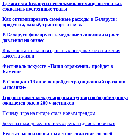
Где жители Беларуси переплачивают чаще всего и как
сократить постоянные траты
Как оптимизировать семейные расходы в Беларуси:
продукты, жильё, транспорт и связь
В Беларуси фиксируют замедление экономики и рост
давления на бизнес
Как экономить на повседневных покупках без снижения
качества жизни
Фестиваль искусств «Наши отражения» пройдет в
Каменце
В Сопоцкин 18 апреля пройдет традиционный праздник
«Писанки»
Гродно примет международный турнир по бодибилдингу:
ожидается около 200 участников
Почему игра на гитаре стала новым трендом
Брест за выходные: что посмотреть и где остановиться
Белстат зафиксировал заметное снижение средней