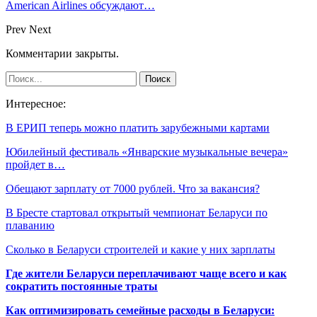
American Airlines обсуждают…
Prev
Next
Комментарии закрыты.
Интересное:
В ЕРИП теперь можно платить зарубежными картами
Юбилейный фестиваль «Январские музыкальные вечера»
пройдет в…
Обещают зарплату от 7000 рублей. Что за вакансия?
В Бресте стартовал открытый чемпионат Беларуси по
плаванию
Сколько в Беларуси строителей и какие у них зарплаты
Где жители Беларуси переплачивают чаще всего и как
сократить постоянные траты
Как оптимизировать семейные расходы в Беларуси: