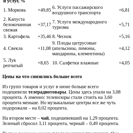
и услуг, %
6. Услуги пассажирского
1. Морковь
+49,85
+6,81
воздушного транспорта
2. Капуста
7. Услуги международного
белокочанная
+37,17
+5,71
туризма
свежая
3. Картофель
+35,46
8. Чеснок
+5,16
9. Плоды цитрусовые
4. Свекла
+11,08
(апельсины, лимоны,
+4,12
мандарины, клементины)
5. Лук
+8,65
10. Салфетки влажные
+4,05
репчатый
Цены на что снизились больше всего
Из групп товаров и услуг в июне больше всего
подешевели
телерадиотовары
. Цены здесь упали на 3,08
процента. А именно: телевизоры стали стоить на 3,60
процента меньше. Но музыкальные центры все же чуть
подорожали – на 0,02 процента.
На втором месте –
чай
, подешевевший на 1,29 процента.
Зеленый сбросил 3,11 процента, черный – 0,49 процента.