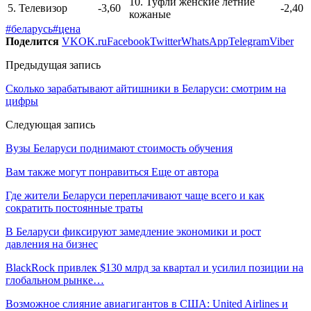
10. Туфли женские летние
5. Телевизор
-3,60
-2,40
кожаные
#беларусь
#цена
Поделится
VK
OK.ru
Facebook
Twitter
WhatsApp
Telegram
Viber
Предыдущая запись
Сколько зарабатывают айтишники в Беларуси: смотрим на
цифры
Следующая запись
Вузы Беларуси поднимают стоимость обучения
Вам также могут понравиться
Еще от автора
Где жители Беларуси переплачивают чаще всего и как
сократить постоянные траты
В Беларуси фиксируют замедление экономики и рост
давления на бизнес
BlackRock привлек $130 млрд за квартал и усилил позиции на
глобальном рынке…
Возможное слияние авиагигантов в США: United Airlines и