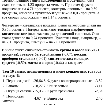
Третью позицию заняла
плодоовощная продукция
. Она
стала стоить на 1,23 процента меньше. При этом фрукты
подешевели на 4,71 процента, консервы овощные – на 0,59
процента, консервы фруктово-ягодные – на 0,05 процента, а
вот овощи подорожали – на 1,14 процента.
Четвертые –
ювелирные изделия
, цены на которые упали на
0,85 процента. Пятерку замыкают
товары парфюмерно-
косметические
(включая товары для личной гигиены). Они
стали дешевле на 0,74 процента. Туалетная вода, например, –
на 2,11 процента, шампунь – на 2,02 процента.
В июне также снизилась стоимость
крупы и бобовых
(-0,71
процента),
товаров бытовой химии
(-0,67),
посуды,
приборов столовых
(-0,61),
синтетических моющих
средств
(-0,50),
масла и жиров
(-0,44) и так далее.
Топ-10 самых подешевевших в июне конкретных товаров
и услуг, %
1. Перец сладкий
-26,64
6. Фрукты консервированные
-3,52
2. Бананы
-18,27
7. Чай зеленый
-3,11
3. Огурцы свежие
-15,95
8. Крупа гречневая
-2,84
4. Помидоры
-4,67
9. Виноград
-2,46
свежие