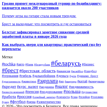
Гродно примет международный турнир по бодибилдингу:
ожидается около 200 участников
Почему игра на гитаре стала новым трендом
Брест за выходные: что посмотреть и где остановиться
Белстат зафиксировал заметное снижение средней
заработной платы в январе 2026 года
Как выбрать двери для квартиры: практический гид без
переплаты
Метки
#беларусь
#tochka
#бизнес
#авто
#банк
#беларусбанк
#брест
#брестская_область
#гандбол
#вакансия
#волейбол
#германия
#деньга
#гибель
#дальнобойщик
#динамо_брест
#дети
#зарплата
#ип
#китай
#животное
#коммуналка
#драгоценность
#квартира
#налог
#кредит
#курс_валют
#недвижимость
#медицина
#польша
#пенсия
#подорожание
#новости компаний
#путешествие
#россия
#работа
#сигарета
#сша
#телефон
#топливо
#семейный_капитал
#футбол
#цена
#электричество
#умер
© 2026 - Что посмотреть в Беларуси. Все права защищены.